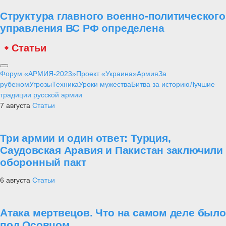
Структура главного военно-политического
управления ВС РФ определена
Статьи
Форум «АРМИЯ-2023»
Проект «Украина»
Армия
За
рубежом
Угрозы
Техника
Уроки мужества
Битва за историю
Лучшие
традиции русской армии
7 августа
Статьи
Три армии и один ответ: Турция,
Саудовская Аравия и Пакистан заключили
оборонный пакт
6 августа
Статьи
Атака мертвецов. Что на самом деле было
под Осовцом