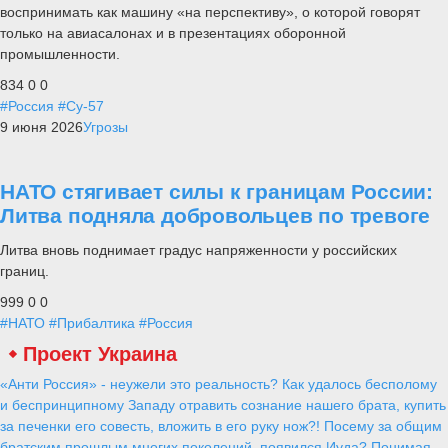
воспринимать как машину «на перспективу», о которой говорят
только на авиасалонах и в презентациях оборонной
промышленности.
834
0
0
#Россия
#Су-57
9 июня 2026
Угрозы
НАТО стягивает силы к границам России:
Литва подняла добровольцев по тревоге
Литва вновь поднимает градус напряженности у российских
границ.
999
0
0
#НАТО
#Прибалтика
#Россия
Проект Украина
«Анти Россия» - неужели это реальность? Как удалось бесполому
и беспринципному Западу отравить сознание нашего брата, купить
за печенки его совесть, вложить в его руку нож?! Посему за общим
братским прошлым многих поколений, появился Иуда? Понимая