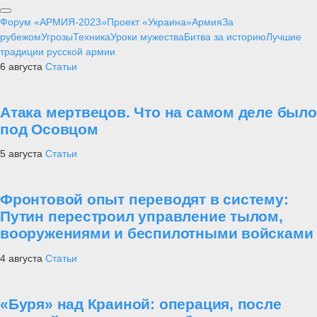
Форум «АРМИЯ-2023»
Проект «Украина»
Армия
За
рубежом
Угрозы
Техника
Уроки мужества
Битва за историю
Лучшие
традиции русской армии
6 августа
Статьи
Атака мертвецов. Что на самом деле было
под Осовцом
5 августа
Статьи
Фронтовой опыт переводят в систему:
Путин перестроил управление тылом,
вооружениями и беспилотными войсками
4 августа
Статьи
«Буря» над Краиной: операция, после