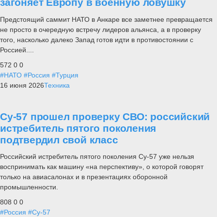
загоняет Европу в военную ловушку
Предстоящий саммит НАТО в Анкаре все заметнее превращается
не просто в очередную встречу лидеров альянса, а в проверку
того, насколько далеко Запад готов идти в противостоянии с
Россией....
572
0
0
#НАТО
#Россия
#Турция
16 июня 2026
Техника
Су-57 прошел проверку СВО: российский
истребитель пятого поколения
подтвердил свой класс
Российский истребитель пятого поколения Су-57 уже нельзя
воспринимать как машину «на перспективу», о которой говорят
только на авиасалонах и в презентациях оборонной
промышленности.
808
0
0
#Россия
#Су-57