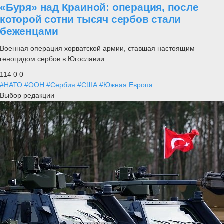
«Буря» над Краиной: операция, после
которой сотни тысяч сербов стали
беженцами
Военная операция хорватской армии, ставшая настоящим
геноцидом сербов в Югославии.
114
0
0
#НАТО
#ООН
#Сербия
#США
#Южная Европа
Выбор редакции