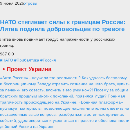
9 июня 2026
Угрозы
НАТО стягивает силы к границам России:
Литва подняла добровольцев по тревоге
Литва вновь поднимает градус напряженности у российских
границ.
987
0
0
#НАТО
#Прибалтика
#Россия
Проект Украина
«Анти Россия» - неужели это реальность? Как удалось бесполому
и беспринципному Западу отравить сознание нашего брата, купить
за печенки его совесть, вложить в его руку нож?! Посему за общим
братским прошлым многих поколений, появился Иуда? Понимая
трагичность происходящего на Украине, «Военная платформа»
публикует материалы, позволяющие нашим читателям ответить на
поставленные выше вопросы, разобраться в истинных причинах
событий, удостовериться и укрепиться в правоте и обоснованности
действий России на Украине.