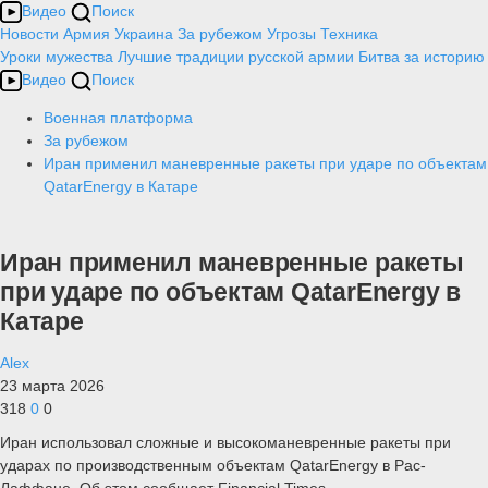
Видео
Поиск
Новости
Армия
Украина
За рубежом
Угрозы
Техника
Уроки мужества
Лучшие традиции русской армии
Битва за историю
Видео
Поиск
Военная платформа
За рубежом
Иран применил маневренные ракеты при ударе по объектам
QatarEnergy в Катаре
Иран применил маневренные ракеты
при ударе по объектам QatarEnergy в
Катаре
Alex
23 марта 2026
318
0
0
Иран использовал сложные и высокоманевренные ракеты при
ударах по производственным объектам QatarEnergy в Рас-
Лаффане. Об этом сообщает Financial Times.