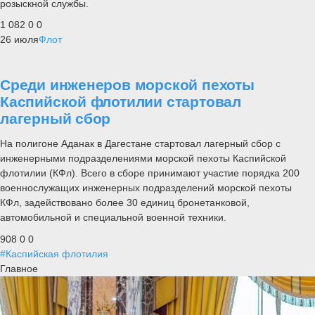
розыскной службы.
1 082
0
0
26 июля
Флот
Среди инженеров морской пехоты
Каспийской флотилии стартовал
лагерный сбор
На полигоне Аданак в Дагестане стартовал лагерный сбор с
инженерными подразделениями морской пехоты Каспийской
флотилии (КФл). Всего в сборе принимают участие порядка 200
военнослужащих инженерных подразделений морской пехоты
КФл, задействовано более 30 единиц бронетанковой,
автомобильной и специальной военной техники.
908
0
0
#Каспийская флотилия
Главное