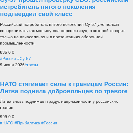
истребитель пятого поколения
подтвердил свой класс
Российский истребитель пятого поколения Су-57 уже нельзя
воспринимать как машину «на перспективу», о которой говорят
только на авиасалонах и в презентациях оборонной
промышленности.
835
0
0
#Россия
#Су-57
9 июня 2026
Угрозы
НАТО стягивает силы к границам России:
Литва подняла добровольцев по тревоге
Литва вновь поднимает градус напряженности у российских
границ.
999
0
0
#НАТО
#Прибалтика
#Россия