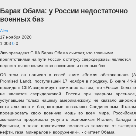
Барак Обама: у России недостаточно
военных баз
Alex
17 ноября 2020
1 003
0
0
Экс-президент США Барак Обама считает, что главными
препятствиями на пути России к статусу сверхдержавы являются
недостаточное количество союзников и военных баз.
Об этом он написал в своей книге «Земля обетованная» (A
Promised Land), поступившей 17 ноября в продажу. В книге 44-й
президент США акцентирует внимание на том, что «Россия больше
не является сверхдержавой. России при ядерном арсенале,
уступавшем только нашему американскому, не хватало широкой
сети альянсов и баз, которые позволяют Соединенным Штатам
проецировать свою военную мощь во всем мире. Российская
экономика продолжала уступать экономикам Италии, Канады и
Бразилии, а также практически полностью зависела от экспорта
нефти, газа, минералов и вооружений», - считает Обама.