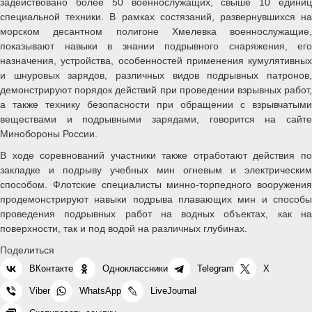
задействовано более 50 военнослужащих, свыше 10 единиц
специальной техники. В рамках состязаний, развернувшихся на
морском десантном полигоне Хмелевка военнослужащие,
показывают навыки в знании подрывного снаряжения, его
назначения, устройства, особенностей применения кумулятивных
и шнуровых зарядов, различных видов подрывных патронов,
демонстрируют порядок действий при проведении взрывных работ,
а также технику безопасности при обращении с взрывчатыми
веществами и подрывными зарядами, говорится на сайте
Минобороны России.
В ходе соревнований участники также отработают действия по
закладке и подрыву учебных мин огневым и электрическим
способом. Флотские специалисты минно-торпедного вооружения
продемонстрируют навыки подрыва плавающих мин и способы
проведения подрывных работ на водных объектах, как на
поверхности, так и под водой на различных глубинах.
Поделиться
ВКонтакте
Одноклассники
Telegram
X
Viber
WhatsApp
LiveJournal