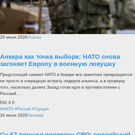
29 июня 2026
Угрозы
Анкара как точка выбора: НАТО снова
загоняет Европу в военную ловушку
Предстоящий саммит НАТО в Анкаре все заметнее превращается
не просто в очередную встречу лидеров альянса, а в проверку
того, насколько далеко Запад готов идти в противостоянии с
Россией....
591
0
0
#НАТО
#Россия
#Турция
16 июня 2026
Техника
Су-57 прошел проверку СВО: российский