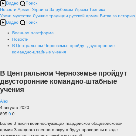
Видео
Поиск
Новости
Армия
Украина
За рубежом
Угрозы
Техника
Уроки мужества
Лучшие традиции русской армии
Битва за историю
Видео
Поиск
Военная платформа
Новости
В Центральном Черноземье пройдут двусторонние
командно-штабные учения
В Центральном Черноземье пройдут
двусторонние командно-штабные
учения
Alex
4 августа 2020
895
0
0
Более 3 тысяч военнослужащих гвардейской общевойсковой
армии Западного военного округа будут проверены в ходе
двусторонних командно-штабных учений.