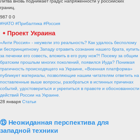
Литва вновь поднимает градус напряженности у российских
границ.
987
0
0
#НАТО
#Прибалтика
#Россия
Проект Украина
«Анти Россия» - неужели это реальность? Как удалось бесполому
и беспринципному Западу отравить сознание нашего брата, купить
за печенки его совесть, вложить в его руку нож?! Посему за общим
братским прошлым многих поколений, появился Иуда? Понимая
трагичность происходящего на Украине, «Военная платформа»
публикует материалы, позволяющие нашим читателям ответить на
поставленные выше вопросы, разобраться в истинных причинах
событий, удостовериться и укрепиться в правоте и обоснованности
действий России на Украине.
28 января
Статьи
⑬ Неожиданная перспектива для
западной техники