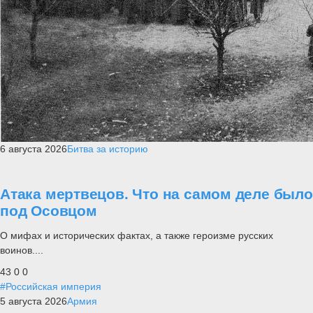
6 августа 2026
Битва за историю
Атака мертвецов. Что на самом деле было
под Осовцом
О мифах и исторических фактах, а также героизме русских
воинов....
43
0
0
#Российская империя
5 августа 2026
Армия