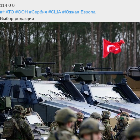
114
0
0
#НАТО
#ООН
#Сербия
#США
#Южная Европа
Выбор редакции