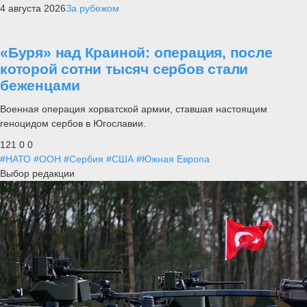
4 августа 2026
За рубежом
«Буря» над Краиной: операция, после
которой сотни тысяч сербов стали
беженцами
Военная операция хорватской армии, ставшая настоящим
геноцидом сербов в Югославии.
121
0
0
#НАТО
#ООН
#Сербия
#США
#Южная Европа
Выбор редакции