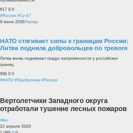
817
0
0
#Россия
#Су-57
9 июня 2026
Угрозы
НАТО стягивает силы к границам России:
Литва подняла добровольцев по тревоге
Литва вновь поднимает градус напряженности у российских
границ.
996
0
0
#НАТО
#Прибалтика
#Россия
Вертолетчики Западного округа
отработали тушение лесных пожаров
Alex
22 апреля 2020
1 085
0
0