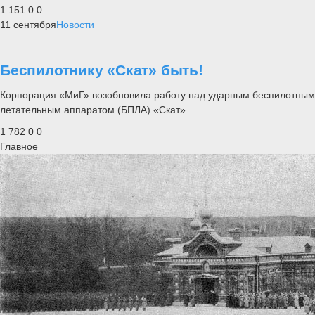
1 151
0
0
11 сентября
Новости
Беспилотнику «Скат» быть!
Корпорация «МиГ» возобновила работу над ударным беспилотным
летательным аппаратом (БПЛА) «Скат».
1 782
0
0
Главное