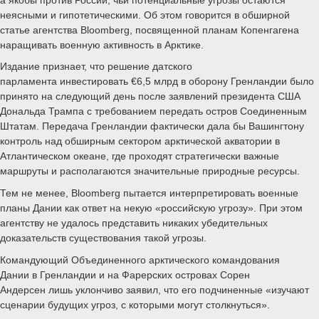
неясными и гипотетическими. Об этом говорится в обширной
статье агентства Bloomberg, посвященной планам Копенгагена
наращивать военную активность в Арктике.
Издание признает, что решение датского
парламента инвестировать €6,5 млрд в оборону Гренландии было
принято на следующий день после заявлений президента США
Дональда Трампа с требованием передать остров Соединенным
Штатам. Передача Гренландии фактически дала бы Вашингтону
контроль над обширным сектором арктической акватории в
Атлантическом океане, где проходят стратегически важные
маршруты и располагаются значительные природные ресурсы.
Тем не менее, Bloomberg пытается интерпретировать военные
планы Дании как ответ на некую «российскую угрозу». При этом
агентству не удалось представить никаких убедительных
доказательств существования такой угрозы.
Командующий Объединенного арктического командования
Дании в Гренландии и на Фарерских островах Сорен
Андерсен лишь уклончиво заявил, что его подчиненные «изучают
сценарии будущих угроз, с которыми могут столкнуться».