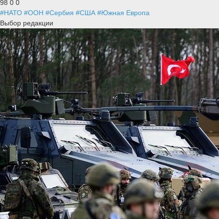
98
0
0
#НАТО
#ООН
#Сербия
#США
#Южная Европа
Выбор редакции