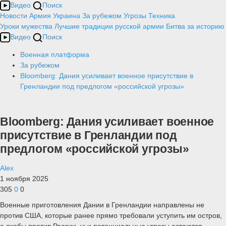
Видео
Поиск
Новости
Армия
Украина
За рубежом
Угрозы
Техника
Уроки мужества
Лучшие традиции русской армии
Битва за историю
Видео
Поиск
Военная платформа
За рубежом
Bloomberg: Дания усиливает военное присутствие в
Гренландии под предлогом «российской угрозы»
Bloomberg: Дания усиливает военное
присутствие в Гренландии под
предлогом «российской угрозы»
Alex
1 ноября 2025
305
0
0
Военные приготовления Дании в Гренландии направлены не
против США, которые ранее прямо требовали уступить им остров,
а якобы против России, чьи потенциальные угрозы остаются