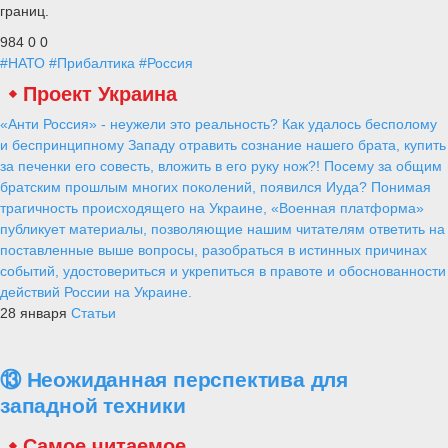
границ.
984
0
0
#НАТО
#Прибалтика
#Россия
Проект Украина
«Анти Россия» - неужели это реальность? Как удалось бесполому
и беспринципному Западу отравить сознание нашего брата, купить
за печенки его совесть, вложить в его руку нож?! Посему за общим
братским прошлым многих поколений, появился Иуда? Понимая
трагичность происходящего на Украине, «Военная платформа»
публикует материалы, позволяющие нашим читателям ответить на
поставленные выше вопросы, разобраться в истинных причинах
событий, удостовериться и укрепиться в правоте и обоснованности
действий России на Украине.
28 января
Статьи
⑬ Неожиданная перспектива для
западной техники
Самое читаемое