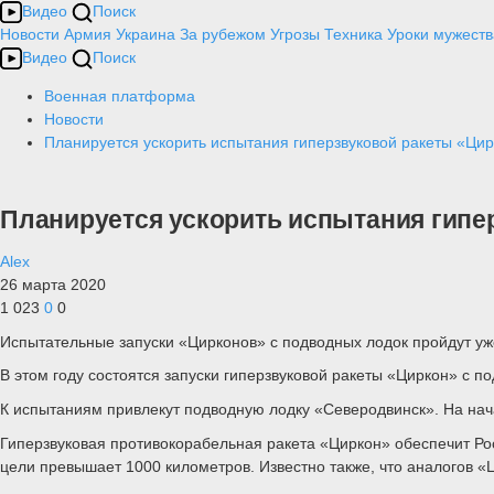
Видео
Поиск
Новости
Армия
Украина
За рубежом
Угрозы
Техника
Уроки мужеств
Видео
Поиск
Военная платформа
Новости
Планируется ускорить испытания гиперзвуковой ракеты «Ци
Планируется ускорить испытания гипе
Alex
26 марта 2020
1 023
0
0
Испытательные запуски «Цирконов» с подводных лодок пройдут уж
В этом году состоятся запуски гиперзвуковой ракеты «Циркон» с 
К испытаниям привлекут подводную лодку «Северодвинск». На нач
Гиперзвуковая противокорабельная ракета «Циркон» обеспечит Рос
цели превышает 1000 километров. Известно также, что аналогов «