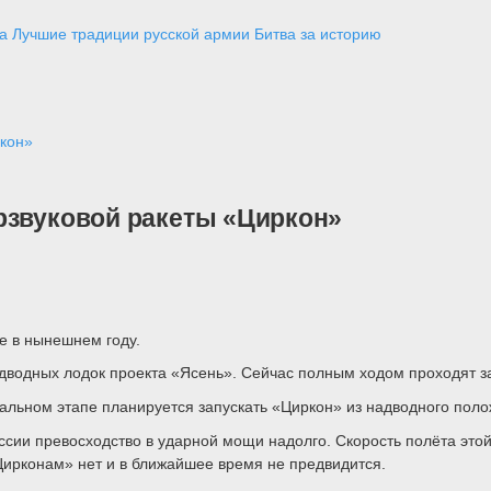
а
Лучшие традиции русской армии
Битва за историю
ркон»
рзвуковой ракеты «Циркон»
е в нынешнем году.
подводных лодок проекта «Ясень». Сейчас полным ходом проходят 
альном этапе планируется запускать «Циркон» из надводного поло
сии превосходство в ударной мощи надолго. Скорость полёта этой
Цирконам» нет и в ближайшее время не предвидится.