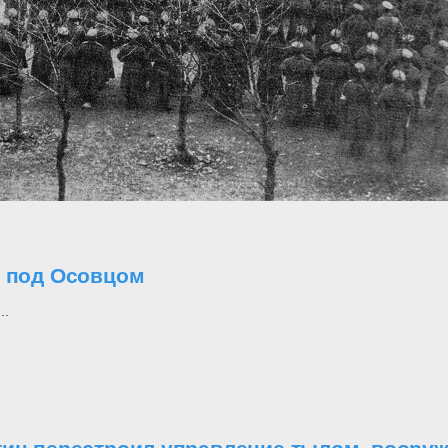
о под Осовцом
..