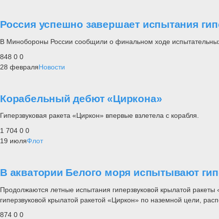
Россия успешно завершает испытания гип
В Минобороны России сообщили о финальном ходе испытательных 
848
0
0
28 февраля
Новости
Корабельный дебют «Циркона»
Гиперзвуковая ракета «Циркон» впервые взлетела с корабля.
1 704
0
0
19 июля
Флот
В акватории Белого моря испытывают гип
Продолжаются летные испытания гиперзвуковой крылатой ракеты 
гиперзвуковой крылатой ракетой «Циркон» по наземной цели, рас
874
0
0