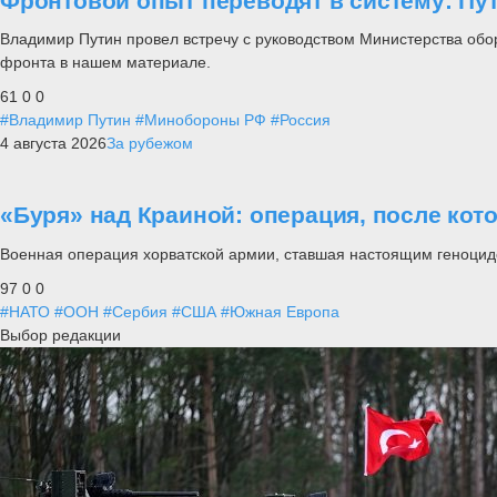
Фронтовой опыт переводят в систему: П
Владимир Путин провел встречу с руководством Министерства обо
фронта в нашем материале.
61
0
0
#Владимир Путин
#Минобороны РФ
#Россия
4 августа 2026
За рубежом
«Буря» над Краиной: операция, после кот
Военная операция хорватской армии, ставшая настоящим геноцид
97
0
0
#НАТО
#ООН
#Сербия
#США
#Южная Европа
Выбор редакции