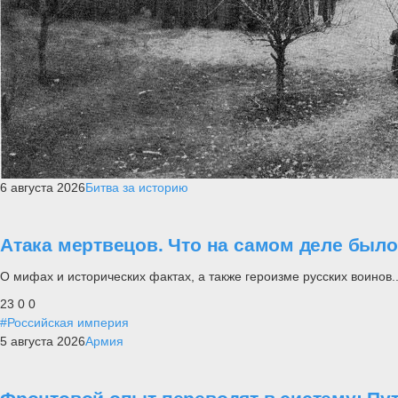
6 августа 2026
Битва за историю
Атака мертвецов. Что на самом деле был
О мифах и исторических фактах, а также героизме русских воинов..
23
0
0
#Российская империя
5 августа 2026
Армия