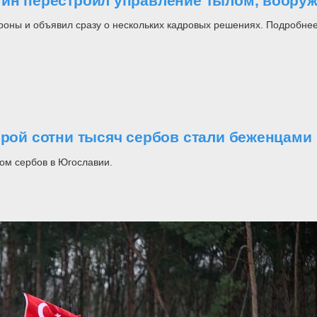
утин перестроил управление тылом, воор
роны и объявил сразу о нескольких кадровых решениях. Подробнее
орой сотни тысяч сербов стали беженцами
ом сербов в Югославии.