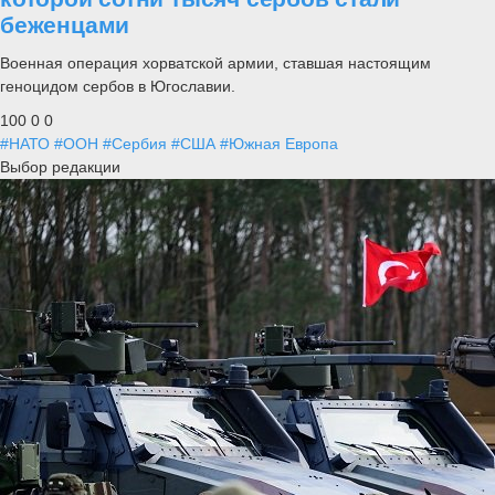
беженцами
Военная операция хорватской армии, ставшая настоящим
геноцидом сербов в Югославии.
100
0
0
#НАТО
#ООН
#Сербия
#США
#Южная Европа
Выбор редакции