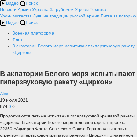
Видео
Поиск
Новости
Армия
Украина
За рубежом
Угрозы
Техника
Уроки мужества
Лучшие традиции русской армии
Битва за историю
Видео
Поиск
Военная платформа
Флот
В акватории Белого моря испытывают гиперзвуковую ракету
«Циркон»
В акватории Белого моря испытывают
гиперзвуковую ракету «Циркон»
Alex
19 июля 2021
874
0
0
Продолжаются летные испытания гиперзвуковой крылатой ракеты
«Циркон». В акватории Белого моря головной фрегат проекта
22350 «Адмирал Флота Советского Союза Горшков» выполнил
стрельбу гиперзвуковой крылатой ракетой «Циркон» по наземной