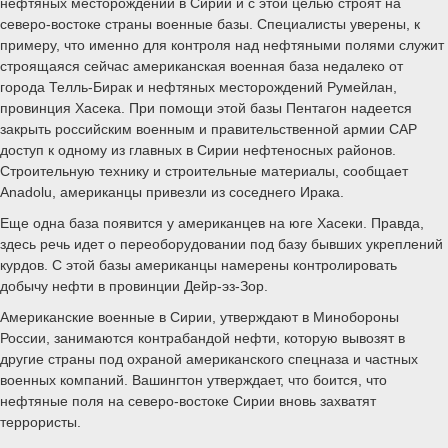
нефтяных месторождений в Сирии и с этой целью строят на
северо-востоке страны военные базы. Специалисты уверены, к
примеру, что именно для контроля над нефтяными полями служит
строящаяся сейчас американская военная база недалеко от
города Телль-Бирак и нефтяных месторождений Румейлан,
провинция Хасека. При помощи этой базы Пентагон надеется
закрыть российским военным и правительственной армии САР
доступ к одному из главных в Сирии нефтеносных районов.
Строительную технику и строительные материалы, сообщает
Anadolu, американцы привезли из соседнего Ирака.
Еще одна база появится у американцев на юге Хасеки. Правда,
здесь речь идет о переоборудовании под базу бывших укреплений
курдов. С этой базы американцы намерены контролировать
добычу нефти в провинции Дейр-эз-Зор.
Американские военные в Сирии, утверждают в Минобороны
России, занимаются контрабандой нефти, которую вывозят в
другие страны под охраной американского спецназа и частных
военных компаний. Вашингтон утверждает, что боится, что
нефтяные поля на северо-востоке Сирии вновь захватят
террористы.