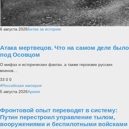
6 августа 2026
Битва за историю
Атака мертвецов. Что на самом деле было
под Осовцом
О мифах и исторических фактах, а также героизме русских
воинов....
33
0
0
#Российская империя
5 августа 2026
Армия
Фронтовой опыт переводят в систему:
Путин перестроил управление тылом,
вооружениями и беспилотными войсками