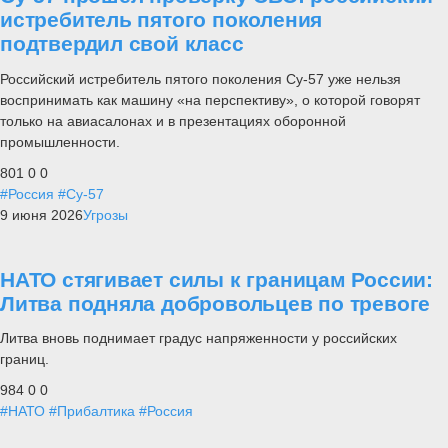
истребитель пятого поколения
подтвердил свой класс
Российский истребитель пятого поколения Су-57 уже нельзя
воспринимать как машину «на перспективу», о которой говорят
только на авиасалонах и в презентациях оборонной
промышленности.
801
0
0
#Россия
#Су-57
9 июня 2026
Угрозы
НАТО стягивает силы к границам России:
Литва подняла добровольцев по тревоге
Литва вновь поднимает градус напряженности у российских
границ.
984
0
0
#НАТО
#Прибалтика
#Россия