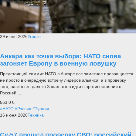
29 июня 2026
Угрозы
Анкара как точка выбора: НАТО снова
загоняет Европу в военную ловушку
Предстоящий саммит НАТО в Анкаре все заметнее превращается
не просто в очередную встречу лидеров альянса, а в проверку
того, насколько далеко Запад готов идти в противостоянии с
Россией....
563
0
0
#НАТО
#Россия
#Турция
16 июня 2026
Техника
Су-57 прошел проверку СВО: российский