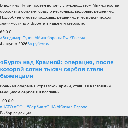
Владимир Путин провел встречу с руководством Министерства
обороны и объявил сразу о нескольких кадровых решениях.
Подробнее о новых кадровых решениях и их практической
значимости для фронта в нашем материале.
69
0
0
#Владимир Путин
#Минобороны РФ
#Россия
4 августа 2026
За рубежом
«Буря» над Краиной: операция, после
которой сотни тысяч сербов стали
беженцами
Военная операция хорватской армии, ставшая настоящим
геноцидом сербов в Югославии.
100
0
0
#НАТО
#ООН
#Сербия
#США
#Южная Европа
Выбор редакции