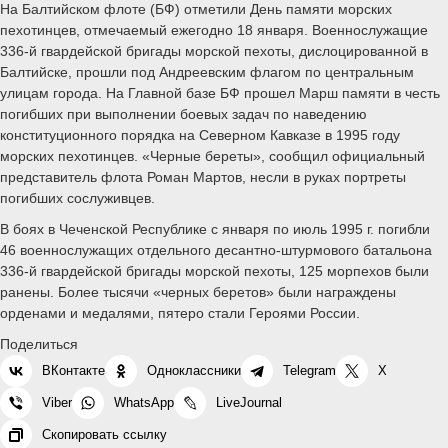
На Балтийском флоте (БФ) отметили День памяти морских
пехотинцев, отмечаемый ежегодно 18 января. Военнослужащие
336-й гвардейской бригады морской пехоты, дислоцированной в
Балтийске, прошли под Андреевским флагом по центральным
улицам города. На Главной базе БФ прошел Марш памяти в честь
погибших при выполнении боевых задач по наведению
конституционного порядка на Северном Кавказе в 1995 году
морских пехотинцев. «Черные береты», сообщил официальный
представитель флота Роман Мартов, несли в руках портреты
погибших сослуживцев.
В боях в Чеченской Республике с января по июль 1995 г. погибли
46 военнослужащих отдельного десантно-штурмового батальона
336-й гвардейской бригады морской пехоты, 125 морпехов были
ранены. Более тысячи «черных беретов» были награждены
орденами и медалями, пятеро стали Героями России.
Поделиться
ВКонтакте
Одноклассники
Telegram
X
Viber
WhatsApp
LiveJournal
Скопировать ссылку