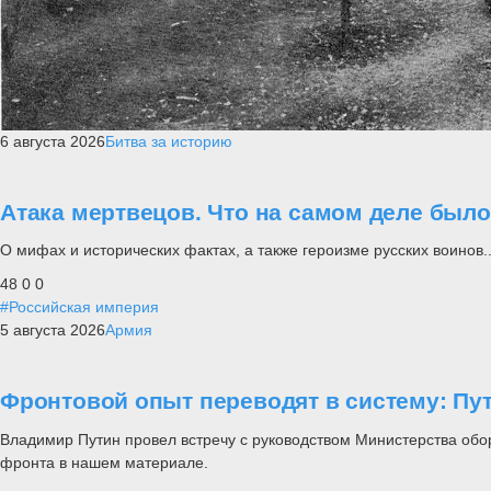
6 августа 2026
Битва за историю
Атака мертвецов. Что на самом деле был
О мифах и исторических фактах, а также героизме русских воинов..
48
0
0
#Российская империя
5 августа 2026
Армия
Фронтовой опыт переводят в систему: П
Владимир Путин провел встречу с руководством Министерства обо
фронта в нашем материале.