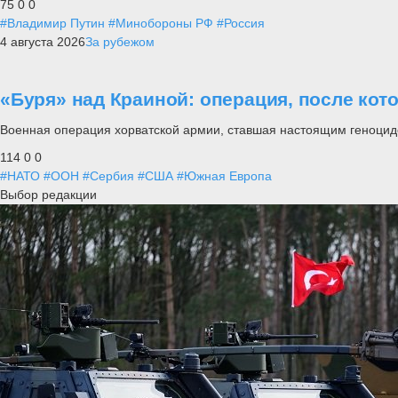
75
0
0
#Владимир Путин
#Минобороны РФ
#Россия
4 августа 2026
За рубежом
«Буря» над Краиной: операция, после кот
Военная операция хорватской армии, ставшая настоящим геноцид
114
0
0
#НАТО
#ООН
#Сербия
#США
#Южная Европа
Выбор редакции