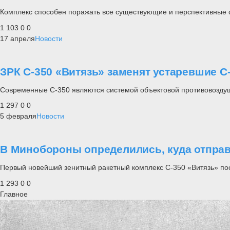
Комплекс способен поражать все существующие и перспективные с
1 103
0
0
17 апреля
Новости
ЗРК С-350 «Витязь» заменят устаревшие С
Современные С-350 являются системой объектовой противовозду
1 297
0
0
5 февраля
Новости
В Минобороны определились, куда отправ
Первый новейший зенитный ракетный комплекс С-350 «Витязь» пост
1 293
0
0
Главное