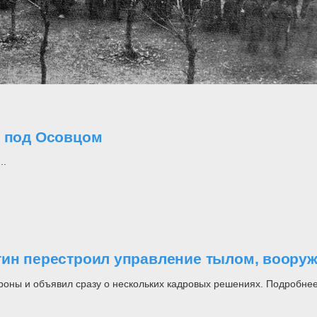
о под Осовцом
..
утин перестроил управление тылом, воор
роны и объявил сразу о нескольких кадровых решениях. Подробнее