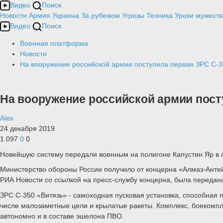
Видео
Поиск
Новости
Армия
Украина
За рубежом
Угрозы
Техника
Уроки мужеств
Видео
Поиск
Военная платформа
Новости
На вооружение российской армии поступила первая ЗРС С-3
На вооружение российской армии пост
Alex
24 декабря 2019
1 097
0
0
Новейшую систему передали военным на полигоне Капустин Яр в А
Министерство обороны России получило от концерна «Алмаз-Антей
РИА Новости со ссылкой на пресс-службу концерна, была передан
ЗРС С-350 «Витязь» - самоходная пусковая установка, способная
числе малозаметные цели и крылатые ракеты. Комплекс, боекомплек
автономно и в составе эшелона ПВО.