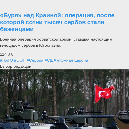
«Буря» над Краиной: операция, после
которой сотни тысяч сербов стали
беженцами
Военная операция хорватской армии, ставшая настоящим
геноцидом сербов в Югославии.
114
0
0
#НАТО
#ООН
#Сербия
#США
#Южная Европа
Выбор редакции