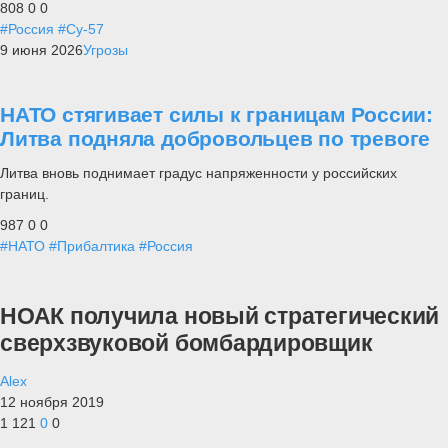
808
0
0
#Россия
#Су-57
9 июня 2026
Угрозы
НАТО стягивает силы к границам России:
Литва подняла добровольцев по тревоге
Литва вновь поднимает градус напряженности у российских
границ.
987
0
0
#НАТО
#Прибалтика
#Россия
НОАК получила новый стратегический
сверхзвуковой бомбардировщик
Alex
12 ноября 2019
1 121
0
0