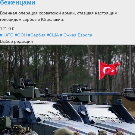
беженцами
Военная операция хорватской армии, ставшая настоящим
геноцидом сербов в Югославии.
121
0
0
#НАТО
#ООН
#Сербия
#США
#Южная Европа
Выбор редакции