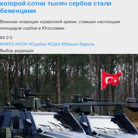
которой сотни тысяч сербов стали
беженцами
Военная операция хорватской армии, ставшая настоящим
геноцидом сербов в Югославии.
84
0
0
#НАТО
#ООН
#Сербия
#США
#Южная Европа
Выбор редакции