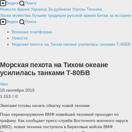
Видео
Поиск
Новости
Армия
Украина
За рубежом
Угрозы
Техника
Уроки мужества
Лучшие традиции русской армии
Битва за историю
Видео
Поиск
Военная платформа
Новости
Морская пехота на Тихом океане усилилась танками Т-80БВ
Морская пехота на Тихом океане
усилилась танками Т-80БВ
Alex
10 сентября 2019
1 153
0
0
Экипажи готовы начать обкатку новой техники.
План перевооружения ВМФ новейшей техникой проходит по
графику. Как сообщает пресс-служба Восточного военного округа
(ВВО), новая техника поступила в Береговые войска ВМФ.