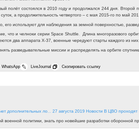
ый полёт состоялся в 2010 году и продолжался 244 дня. Второй п
5 суток, а продолжительность четвертого – с мая 2015-го по май 201
, его используют для наблюдения за земной поверхностью, развед
е, что и челноки серии Space Shuttle. Длина многоразового орбит
еются два аппарата X-37, военные чередуют старты каждого из них
лнять разведывательные миссии и распределять на орбите спутник
WhatsApp
LiveJournal
Скопировать ссылку
чет дополнительных ло...
27 августа 2019
Новости
В ЦВО проходят
ной военной политики, знать про новейшие разработки оборонной