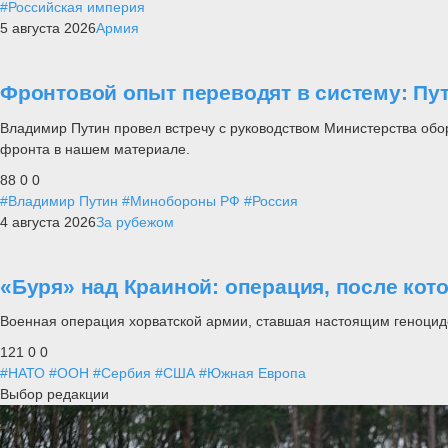
#Российская империя
5 августа 2026
Армия
Фронтовой опыт переводят в систему: П
Владимир Путин провел встречу с руководством Министерства обо
фронта в нашем материале.
88
0
0
#Владимир Путин
#Минобороны РФ
#Россия
4 августа 2026
За рубежом
«Буря» над Краиной: операция, после кот
Военная операция хорватской армии, ставшая настоящим геноцид
121
0
0
#НАТО
#ООН
#Сербия
#США
#Южная Европа
Выбор редакции