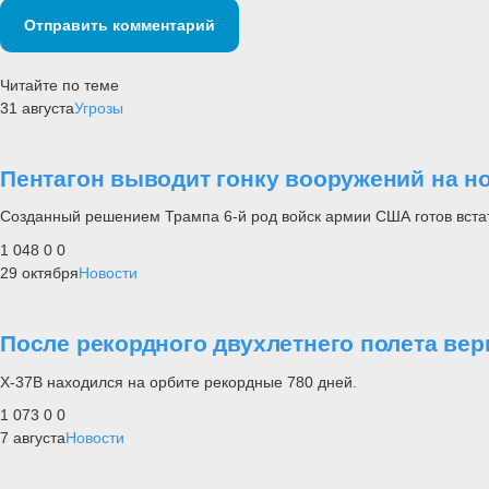
Отправить комментарий
Читайте по теме
31 августа
Угрозы
Пентагон выводит гонку вооружений на н
Созданный решением Трампа 6-й род войск армии США готов встат
1 048
0
0
29 октября
Новости
После рекордного двухлетнего полета ве
X-37B находился на орбите рекордные 780 дней.
1 073
0
0
7 августа
Новости