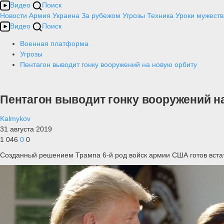
Видео
Поиск
Новости
Армия
Украина
За рубежом
Угрозы
Техника
Уроки мужеств
Видео
Поиск
Военная платформа
Угрозы
Пентагон выводит гонку вооружений на новую орбиту
Пентагон выводит гонку вооружений н
Kalmykov
31 августа 2019
1 046
0
0
Созданный решением Трампа 6-й род войск армии США готов встат