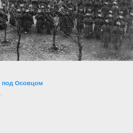
о под Осовцом
..