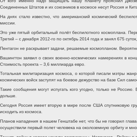
От кого именно надо защищать нашу планету прояснил Джозе
Соединенных Штатов и их союзников в космосе несут Россия и Кит
На днях стало известно, что американский космический беспил
миссии.
Это уже пятый орбитальный полёт беспилотного космоплана. Первы
Третий – с декабря 2012-го по октябрь 2014 года и занял 675 суток
Пентагон не раскрывает задачи, решаемые космопланом. Вероятно,
Вашингтон заявил о своих военно-космических намерениях в кон
Стоимость проекта – 3,6 миллиарда евро.
Тотальная милитаризация космоса, о которой писали мэтры жанра
космических войск заступят на боевое дежурство на базе Сил само
Такие сообщения могут испугать кого угодно, только не Россию.
дольше.
Сегодня Россия имеет вторую в мире после США спутниковую груп
исходить из космоса.
Планов нападения в нашем Генштабе нет, что бы не говорил глава
осуществили первый полет человека на околоземную орбиту и мно
Тащить войну в космос начали американцы. Например, Рейган с 