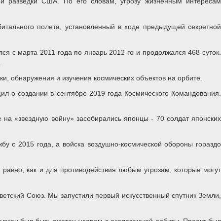
й разведки США. По его словам, угрозу жизненным интересам
битального полета, установленный в ходе предыдущей секретной
я с марта 2011 года по январь 2012-го и продолжался 468 суток.
.
и, обнаружения и изучения космических объектов на орбите.
ил о создании в сентябре 2019 года Космического Командования.
е на «звездную войну» засобирались японцы - 70 солдат японских
бу с 2015 года, а войска воздушно-космической обороны гораздо
 равно, как и для противодействия любым угрозам, которые могут
ветский Союз. Мы запустили первый искусственный спутник Земли,
олжен был быть сметен ударом с околоземной орбиты. Проект был