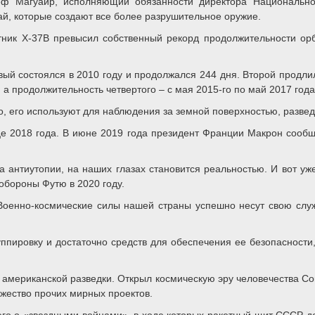
ф Магуайр, исполняющий обязанности директора Национально
ай, которые создают все более разрушительное оружие.
отник X-37B превысил собственный рекорд продолжительности ор
й состоялся в 2010 году и продолжался 244 дня. Второй продлилс
, а продолжительность четвертого – с мая 2015-го по май 2017 года
 его используют для наблюдения за земной поверхностью, разведк
це 2018 года. В июне 2019 года президент Франции Макрон сообщ
 антиутопии, на наших глазах становится реальностью. И вот уж
обороны Футю в 2020 году.
 Военно-космические силы нашей страны успешно несут свою служ
пировку и достаточно средств для обеспечения ее безопасности,
 американской разведки. Открыл космическую эру человечества Со
жество прочих мирных проектов.
его о «звездными войнами», в ходе которых ракетный щит СССР д