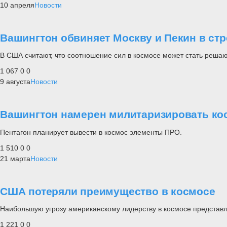
10 апреля
Новости
Вашингтон обвиняет Москву и Пекин в ст
В США считают, что соотношение сил в космосе может стать реша
1 067
0
0
9 августа
Новости
Вашингтон намерен милитаризировать ко
Пентагон планирует вывести в космос элементы ПРО.
1 510
0
0
21 марта
Новости
США потеряли преимущество в космосе
Наибольшую угрозу американскому лидерству в космосе представл
1 221
0
0