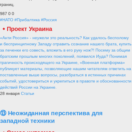
границ.
987
0
0
#НАТО
#Прибалтика
#Россия
Проект Украина
«Анти Россия» - неужели это реальность? Как удалось бесполому
и беспринципному Западу отравить сознание нашего брата, купить
за печенки его совесть, вложить в его руку нож?! Посему за общим
братским прошлым многих поколений, появился Иуда? Понимая
трагичность происходящего на Украине, «Военная платформа»
публикует материалы, позволяющие нашим читателям ответить на
поставленные выше вопросы, разобраться в истинных причинах
событий, удостовериться и укрепиться в правоте и обоснованности
действий России на Украине.
28 января
Статьи
⑬ Неожиданная перспектива для
западной техники