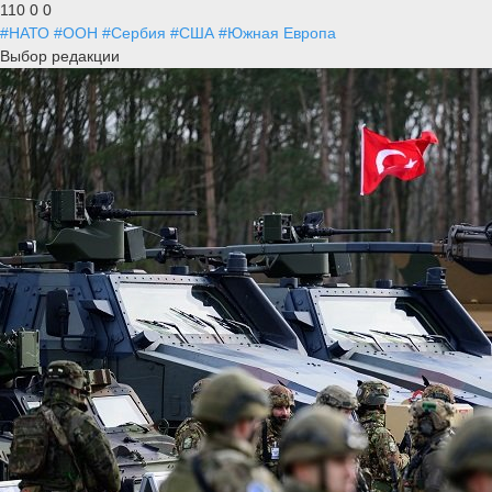
110
0
0
#НАТО
#ООН
#Сербия
#США
#Южная Европа
Выбор редакции