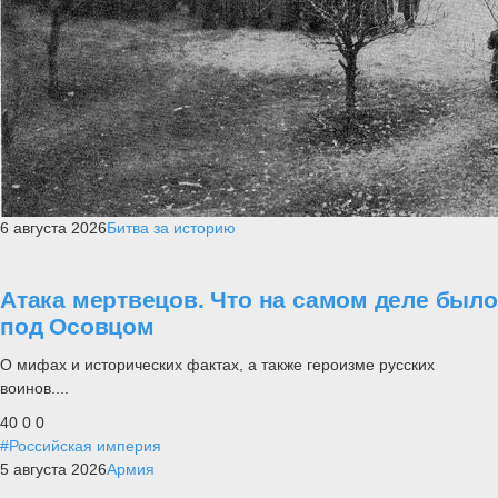
6 августа 2026
Битва за историю
Атака мертвецов. Что на самом деле было
под Осовцом
О мифах и исторических фактах, а также героизме русских
воинов....
40
0
0
#Российская империя
5 августа 2026
Армия