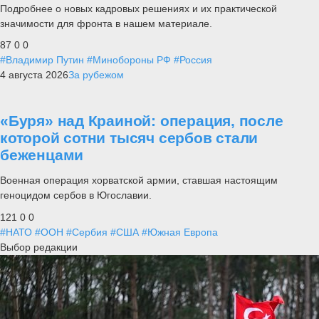
Подробнее о новых кадровых решениях и их практической
значимости для фронта в нашем материале.
87
0
0
#Владимир Путин
#Минобороны РФ
#Россия
4 августа 2026
За рубежом
«Буря» над Краиной: операция, после
которой сотни тысяч сербов стали
беженцами
Военная операция хорватской армии, ставшая настоящим
геноцидом сербов в Югославии.
121
0
0
#НАТО
#ООН
#Сербия
#США
#Южная Европа
Выбор редакции