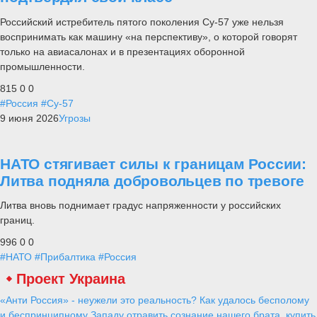
Российский истребитель пятого поколения Су-57 уже нельзя
воспринимать как машину «на перспективу», о которой говорят
только на авиасалонах и в презентациях оборонной
промышленности.
815
0
0
#Россия
#Су-57
9 июня 2026
Угрозы
НАТО стягивает силы к границам России:
Литва подняла добровольцев по тревоге
Литва вновь поднимает градус напряженности у российских
границ.
996
0
0
#НАТО
#Прибалтика
#Россия
Проект Украина
«Анти Россия» - неужели это реальность? Как удалось бесполому
и беспринципному Западу отравить сознание нашего брата, купить