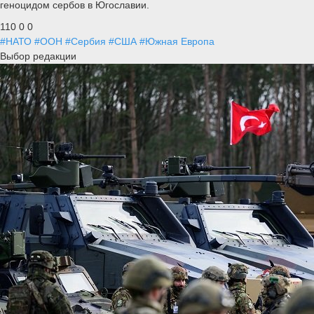
геноцидом сербов в Югославии.
110
0
0
#НАТО
#ООН
#Сербия
#США
#Южная Европа
Выбор редакции