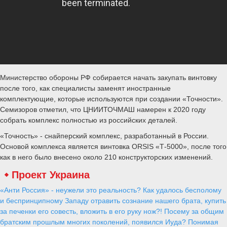
Министерство обороны РФ собирается начать закупать винтовку
после того, как специалисты заменят иностранные
комплектующие, которые используются при создании «Точности».
Семизоров отметил, что ЦНИИТОЧМАШ намерен к 2020 году
собрать комплекс полностью из российских деталей.
«Точность» - снайперский комплекс, разработанный в России.
Основой комплекса является винтовка ORSIS «Т-5000», после того
как в него было внесено около 210 конструкторских изменений.
Проект Украина
«Анти Россия» - неужели это реальность? Как удалось бесполому
и беспринципному Западу отравить сознание нашего брата, купить
за печенки его совесть, вложить в его руку нож?! Посему за общим
братским прошлым многих поколений, появился Иуда? Понимая