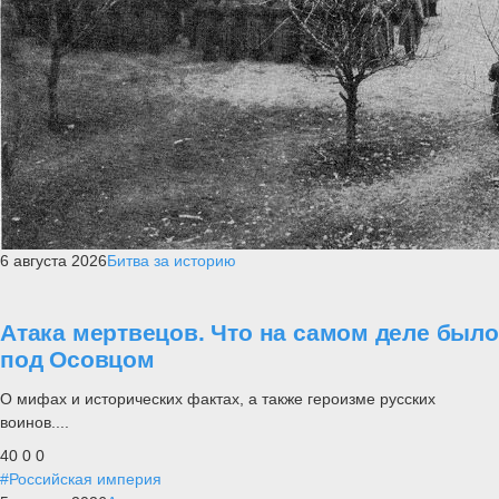
6 августа 2026
Битва за историю
Атака мертвецов. Что на самом деле было
под Осовцом
О мифах и исторических фактах, а также героизме русских
воинов....
40
0
0
#Российская империя