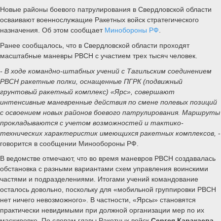
Новые районы боевого патрулирования в Свердловской области
осваивают военнослужащие Ракетных войск стратегического
назначения. Об этом сообщает
Минобороны РФ
.
Ранее сообщалось, что в Свердловской области проходят
масштабные маневры РВСН с участием трех тысяч человек.
- В ходе командно-штабных учений с Тагильским соединением
РВСН ракетные полки, оснащенные ПГРК (подвижный
грунтовый ракетный комплекс) «Ярс», совершают
интенсивные маневренные действия по смене полевых позиций
с освоением новых районов боевого патрулирования. Маршруты
прокладываются с учетом возможностей и тактико-
технических характеристик имеющихся ракетных комплексов,
-
говорится в сообщении Минообороны РФ.
В ведомстве отмечают, что во время маневров РВСН создавалась
обстановка с разными вариантами схем управления воинскими
частями и подразделениями. Итогами учений командование
осталось довольно, поскольку для «мобильной группировки РВСН
нет ничего невозможного». В частности, «Ярсы» становятся
практически невидимыми при должной организации мер по их
маскировке. По словам главы Ракетных войск
Сергея Каракаева
,