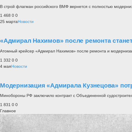
В строй флагман российского ВМФ вернется с полностью модерни
1 468
0
0
25 марта
Новости
«Адмирал Нахимов» после ремонта стане
Атомный крейсер «Адмирал Нахимов» после ремонта и модернизац
1 332
0
0
4 мая
Новости
Модернизация «Адмирала Кузнецова» потр
Минобороны РФ заключило контракт с Объединенной судостроител
1 831
0
0
Главное