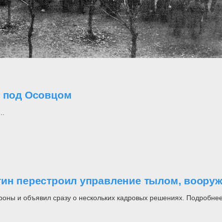
о под Осовцом
..
утин перестроил управление тылом, воор
роны и объявил сразу о нескольких кадровых решениях. Подробнее