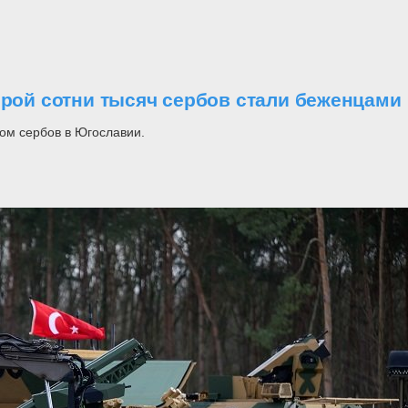
орой сотни тысяч сербов стали беженцами
ом сербов в Югославии.