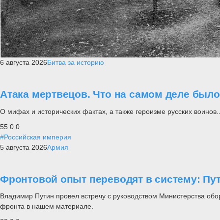
6 августа 2026
Битва за историю
Атака мертвецов. Что на самом деле был
О мифах и исторических фактах, а также героизме русских воинов..
55
0
0
#Российская империя
5 августа 2026
Армия
Фронтовой опыт переводят в систему: П
Владимир Путин провел встречу с руководством Министерства обо
фронта в нашем материале.