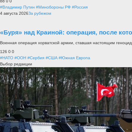
88
0
0
#Владимир Путин
#Минобороны РФ
#Россия
4 августа 2026
За рубежом
«Буря» над Краиной: операция, после кот
Военная операция хорватской армии, ставшая настоящим геноцид
126
0
0
#НАТО
#ООН
#Сербия
#США
#Южная Европа
Выбор редакции