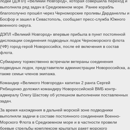
лодки (ДЭПЛ) «Великий Новгород», которая совершила переход и
выполнила ряд задач в Средиземном море. Ранее корабль
благополучно прошёл через Черноморские проливы Дарданеллы и
Босфор и зашел в Севастополь, сообщает пресс-служба Южного
военного округа.
ДЭПЛ «Великий Новгород» впервые прибыла в пункт постоянной
дислокации соединения подводных лодок Черноморского флота
(ЧФ) город-герой Новороссийск, после её включения в состав
флота.
Субмарину торжественно встречали ветераны соединения
подводных лодок, представители администрации Новороссийска, а
также семьи членов экипажа.
Командир «Великого Новгорода» капитан 2 ранга Сергей
Рябищенко доложил командиру Новороссийской ВМБ контр-
адмиралу Олегу Шастову об успешном выполнении поставленных
задач.
За время нахождения в дальней морской зоне подводники
выполняли задачи в составе постоянного соединения Военно-
Морского Флота в Средиземном море и в частности провели
боевые стрельбы комплексом крылатых ракет морского