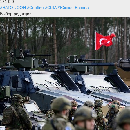
121
0
0
#НАТО
#ООН
#Сербия
#США
#Южная Европа
Выбор редакции