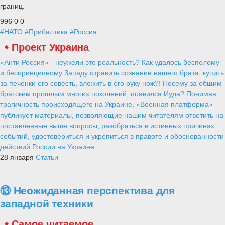
границ.
996
0
0
#НАТО
#Прибалтика
#Россия
Проект Украина
«Анти Россия» - неужели это реальность? Как удалось бесполому
и беспринципному Западу отравить сознание нашего брата, купить
за печенки его совесть, вложить в его руку нож?! Посему за общим
братским прошлым многих поколений, появился Иуда? Понимая
трагичность происходящего на Украине, «Военная платформа»
публикует материалы, позволяющие нашим читателям ответить на
поставленные выше вопросы, разобраться в истинных причинах
событий, удостовериться и укрепиться в правоте и обоснованности
действий России на Украине.
28 января
Статьи
⑬ Неожиданная перспектива для
западной техники
Самое читаемое