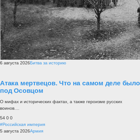
6 августа 2026
Битва за историю
Атака мертвецов. Что на самом деле было
под Осовцом
О мифах и исторических фактах, а также героизме русских
воинов....
54
0
0
#Российская империя
5 августа 2026
Армия