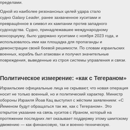
пределами.
Одной из наиболее резонансных целей удара стало
судно
Galaxy
Leader
, ранее захваченное хуситами и
превращённое в символ их кампании против западного
судоходства. Судно, принадлежавшее международному
консорциуму, было удержано хуситами с ноября 2023 года, и
использовалось ими как площадка для пропаганды и
демонстрации своей боевой решимости. По словам израильских
военных, корабль был атакован и получил значительные
повреждения, выведенные из строя системы управления и связи.
Политическое измерение: «как с Тегераном»
Израильские официальные лица не скрывают, что новая операция
носит не только военный, но и политический характер. Министр
обороны Израиля Йоав Кац выступил с жёстким заявлением: «С
Йеменом будут обращаться так же, как с Тегераном». Это
открытое указание на связь хуситов с Ираном, который на
протяжении последних лет оказывает поддержку этому шиитскому
движению — как финансовую, так и военно-техническую.