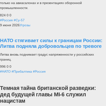
только на авиасалонах и в презентациях оборонной
промышленности.
824
0
0
#Россия
#Су-57
9 июня 2026
Угрозы
НАТО стягивает силы к границам России:
Литва подняла добровольцев по тревоге
Литва вновь поднимает градус напряженности у российских
границ.
996
0
0
#НАТО
#Прибалтика
#Россия
Темная тайна британской разведки:
дед будущей главы MI-6 служил
нацистам