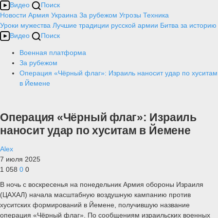
Видео
Поиск
Новости
Армия
Украина
За рубежом
Угрозы
Техника
Уроки мужества
Лучшие традиции русской армии
Битва за историю
Видео
Поиск
Военная платформа
За рубежом
Операция «Чёрный флаг»: Израиль наносит удар по хуситам
в Йемене
Операция «Чёрный флаг»: Израиль
наносит удар по хуситам в Йемене
Alex
7 июля 2025
1 058
0
0
В ночь с воскресенья на понедельник Армия обороны Израиля
(ЦАХАЛ) начала масштабную воздушную кампанию против
хуситских формирований в Йемене, получившую название
операция «Чёрный флаг». По сообщениям израильских военных