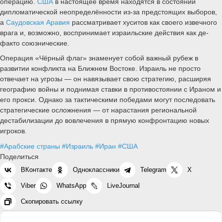
операцию.
США
в настоящее время находятся в состоянии
дипломатической неопределённости из-за предстоящих выборов,
а
Саудовская Аравия
рассматривает хуситов как своего извечного
врага и, возможно, воспринимает израильские действия как де-
факто союзнические.
Операция «Чёрный флаг» знаменует собой важный рубеж в
развитии конфликта на Ближнем Востоке. Израиль не просто
отвечает на угрозы — он навязывает свою стратегию, расширяя
географию войны и поднимая ставки в противостоянии с Ираном и
его прокси. Однако за тактическими победами могут последовать
стратегические осложнения — от нарастания региональной
дестабилизации до вовлечения в прямую конфронтацию новых
игроков.
#Арабские страны
#Израиль
#Иран
#США
Поделиться
ВКонтакте
Одноклассники
Telegram
X
Viber
WhatsApp
LiveJournal
Скопировать ссылку