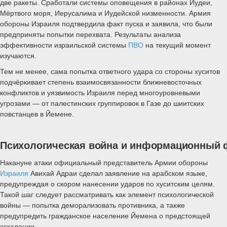
две ракеты. Сработали системы оповещения в районах Иудеи,
Мёртвого моря, Иерусалима и Иудейской низменности. Армия
обороны Израиля подтвердила факт пуска и заявила, что были
предприняты попытки перехвата. Результаты анализа
эффективности израильской системы
ПВО
на текущий момент
изучаются.
Тем не менее, сама попытка ответного удара со стороны хуситов
подчёркивает степень взаимосвязанности ближневосточных
конфликтов и уязвимость Израиля перед многоуровневыми
угрозами — от палестинских группировок в Газе до шиитских
повстанцев в Йемене.
Психологическая война и информационный 
Накануне атаки официальный представитель Армии обороны
Израиля
Авихай Адраи сделал заявление на арабском языке,
предупреждая о скором нанесении ударов по хуситским целям.
Такой шаг следует рассматривать как элемент психологической
войны — попытка деморализовать противника, а также
предупредить гражданское население Йемена о предстоящей
эскалации.