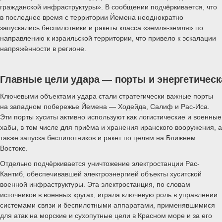
гражданской инфраструктуры». В сообщении подчёркивается, что
в последнее время с территории Йемена неоднократно
запускались беспилотники и ракеты класса «земля-земля» по
направлению к израильской территории, что привело к эскалации
напряжённости в регионе.
Главные цели удара — порты и энергетичес
Ключевыми объектами удара стали стратегически важные порты
на западном побережье Йемена — Ходейда, Салиф и Рас-Иса.
Эти порты хуситы активно используют как логистические и военные
хабы, в том числе для приёма и хранения иранского вооружения, а
также запуска беспилотников и ракет по целям на Ближнем
Востоке.
Отдельно подчёркивается уничтожение электростанции Рас-
Кантиб, обеспечивавшей электроэнергией объекты хуситской
военной инфраструктуры. Эта электростанция, по словам
источников в военных кругах, играла ключевую роль в управлении
системами связи и беспилотными аппаратами, применявшимися
для атак на морские и сухопутные цели в Красном море и за его