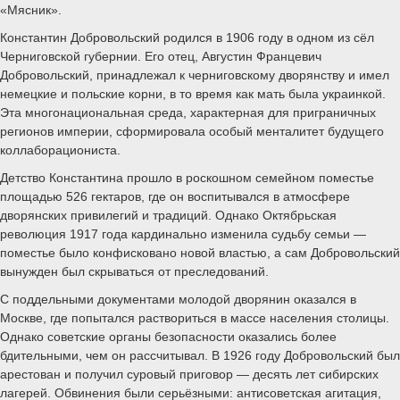
«Мясник».
Константин Добровольский родился в 1906 году в одном из сёл
Черниговской губернии. Его отец, Августин Францевич
Добровольский, принадлежал к черниговскому дворянству и имел
немецкие и польские корни, в то время как мать была украинкой.
Эта многонациональная среда, характерная для приграничных
регионов империи, сформировала особый менталитет будущего
коллаборациониста.
Детство Константина прошло в роскошном семейном поместье
площадью 526 гектаров, где он воспитывался в атмосфере
дворянских привилегий и традиций. Однако Октябрьская
революция 1917 года кардинально изменила судьбу семьи —
поместье было конфисковано новой властью, а сам Добровольский
вынужден был скрываться от преследований.
С поддельными документами молодой дворянин оказался в
Москве, где попытался раствориться в массе населения столицы.
Однако советские органы безопасности оказались более
бдительными, чем он рассчитывал. В 1926 году Добровольский был
арестован и получил суровый приговор — десять лет сибирских
лагерей. Обвинения были серьёзными: антисоветская агитация,