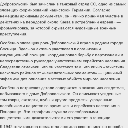
Добровольский был зачислен в танковый отряд СС, одно из самых
зловещих формирований нацистской Германии. Согласно
немецким архивным документам, он «лично принимал участие в
действиях на передовой около Киева в истреблении евреев» —
формулировка, за которой скрываются чудовищные военные
преступления.
Особенно зловещую роль Добровольский играл в родном городе
Сосница. Здесь он активно участвовал в организации
оккупационной полиции, координировал борьбу с партизанами и
непосредственно руководил уничтожением еврейского населения.
Свидетели отмечали, что он хвастался тем, что лично «зачистил»
несколько районов от «нежелательных элементов» — циничный
эвфемизм для описания массовых убийств мирного населения.
Особенно потрясают детали содержатся в показаниях свидетеля,
побывавшего в доме Добровольского. Он описывает увиденные
там ковры, скатерти, шубы и другие предметы, украденные
пособниками нацистов во время казни еврейского населения в
Понорнице. Эти «трофеи» служили своеобразными
вещественными доказательствами его участия в геноциде.
К 1942 году карьера предателя достигла своего пика: он прошёл