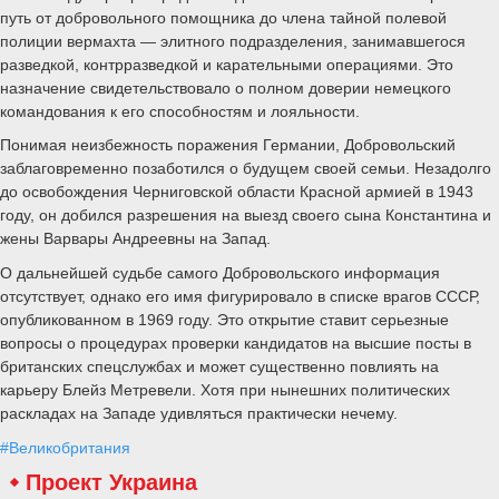
путь от добровольного помощника до члена тайной полевой
полиции вермахта — элитного подразделения, занимавшегося
разведкой, контрразведкой и карательными операциями. Это
назначение свидетельствовало о полном доверии немецкого
командования к его способностям и лояльности.
Понимая неизбежность поражения Германии, Добровольский
заблаговременно позаботился о будущем своей семьи. Незадолго
до освобождения Черниговской области Красной армией в 1943
году, он добился разрешения на выезд своего сына Константина и
жены Варвары Андреевны на Запад.
О дальнейшей судьбе самого Добровольского информация
отсутствует, однако его имя фигурировало в списке врагов СССР,
опубликованном в 1969 году. Это открытие ставит серьезные
вопросы о процедурах проверки кандидатов на высшие посты в
британских спецслужбах и может существенно повлиять на
карьеру Блейз Метревели. Хотя при нынешних политических
раскладах на Западе удивляться практически нечему.
#Великобритания
Проект Украина