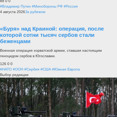
88
0
0
#Владимир Путин
#Минобороны РФ
#Россия
4 августа 2026
За рубежом
«Буря» над Краиной: операция, после
которой сотни тысяч сербов стали
беженцами
Военная операция хорватской армии, ставшая настоящим
геноцидом сербов в Югославии.
126
0
0
#НАТО
#ООН
#Сербия
#США
#Южная Европа
Выбор редакции