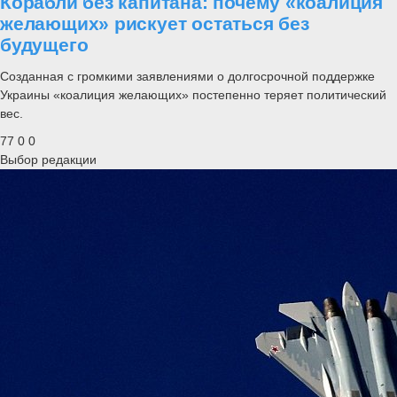
Корабли без капитана: почему «коалиция
желающих» рискует остаться без
будущего
Созданная с громкими заявлениями о долгосрочной поддержке
Украины «коалиция желающих» постепенно теряет политический
вес.
77
0
0
Выбор редакции