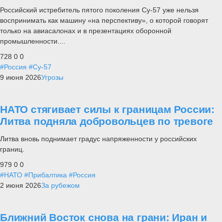
Российский истребитель пятого поколения Су-57 уже нельзя
воспринимать как машину «на перспективу», о которой говорят
только на авиасалонах и в презентациях оборонной
промышленности....
728
0
0
#Россия
#Су-57
9 июня 2026
Угрозы
НАТО стягивает силы к границам России:
Литва подняла добровольцев по тревоге
Литва вновь поднимает градус напряженности у российских
границ.
979
0
0
#НАТО
#Прибалтика
#Россия
2 июня 2026
За рубежом
Ближний Восток снова на грани: Иран и