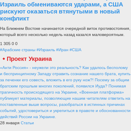
Израиль обмениваются ударами, а США
рискуют оказаться втянутыми в новый
конфликт
На Ближнем Востоке начинается очередной виток противостояния,
который всего несколько недель назад казался маловероятным.
1 305
0
0
#Арабские страны
#Израиль
#Иран
#США
Проект Украина
«Анти Россия» - неужели это реальность? Как удалось бесполому
и беспринципному Западу отравить сознание нашего брата, купить
за печенки его совесть, вложить в его руку нож?! Посему за общим
братским прошлым многих поколений, появился Иуда? Понимая
трагичность происходящего на Украине, «Военная платформа»
публикует материалы, позволяющие нашим читателям ответить на
поставленные выше вопросы, разобраться в истинных причинах
событий, удостовериться и укрепиться в правоте и обоснованности
действий России на Украине.
28 января
Статьи