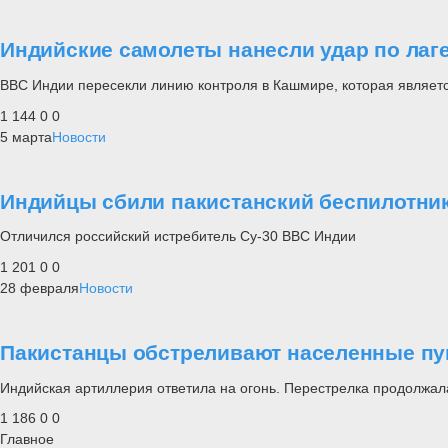
Индийские самолеты нанесли удар по ла
ВВС Индии пересекли линию контроля в Кашмире, которая являетс
1 144
0
0
5 марта
Новости
Индийцы сбили пакистанский беспилотни
Отличился российский истребитель Су-30 ВВС Индии
1 201
0
0
28 февраля
Новости
Пакистанцы обстреливают населенные пу
Индийская артиллерия ответила на огонь. Перестрелка продолжала
1 186
0
0
Главное