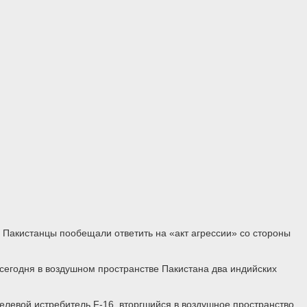
 Пакистанцы пообещали ответить на «акт агрессии» со стороны
сегодня в воздушном пространстве Пакистана два индийских
левой истребитель F-16, вторгшийся в воздушное пространство