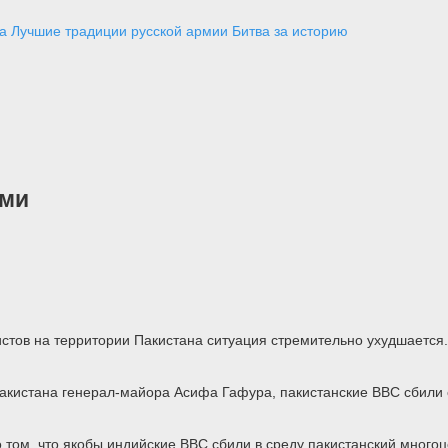
а
Лучшие традиции русской армии
Битва за историю
ами
стов на территории Пакистана ситуация стремительно ухудшается.
акистана генерал-майора Асифа Гафура, пакистанские ВВС сбили 
ом, что якобы индийские ВВС сбили в среду пакистанский многоце