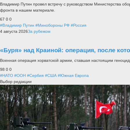
Владимир Путин провел встречу с руководством Министерства обо
фронта в нашем материале.
67
0
0
#Владимир Путин
#Минобороны РФ
#Россия
4 августа 2026
За рубежом
«Буря» над Краиной: операция, после кот
Военная операция хорватской армии, ставшая настоящим геноцид
98
0
0
#НАТО
#ООН
#Сербия
#США
#Южная Европа
Выбор редакции