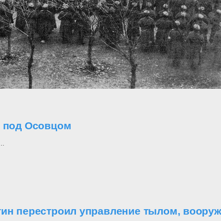
о под Осовцом
..
утин перестроил управление тылом, воор