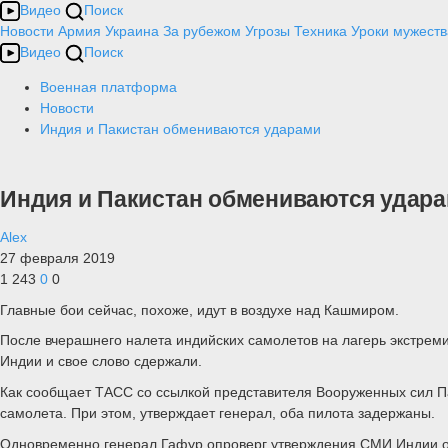
Видео
Поиск
Новости
Армия
Украина
За рубежом
Угрозы
Техника
Уроки мужеств
Видео
Поиск
Военная платформа
Новости
Индия и Пакистан обмениваются ударами
Индия и Пакистан обмениваются удар
Alex
27 февраля 2019
1 243
0
0
Главные бои сейчас, похоже, идут в воздухе над Кашмиром.
После вчерашнего налета индийских самолетов на лагерь экстреми
Индии и свое слово сдержали.
Как сообщает ТАСС со ссылкой представителя Вооруженных сил П
самолета. При этом, утверждает генерал, оба пилота задержаны.
Одновременно генерал Гафур опроверг утверждения СМИ Индии о т