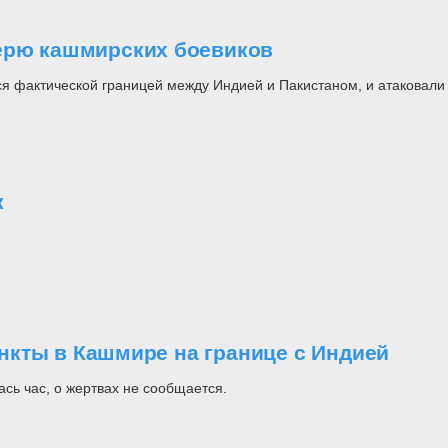
герю кашмирских боевиков
я фактической границей между Индией и Пакистаном, и атаковали 
к
нкты в Кашмире на границе с Индией
сь час, о жертвах не сообщается.