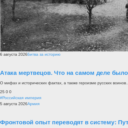
6 августа 2026
Битва за историю
Атака мертвецов. Что на самом деле был
О мифах и исторических фактах, а также героизме русских воинов..
25
0
0
#Российская империя
5 августа 2026
Армия
Фронтовой опыт переводят в систему: П