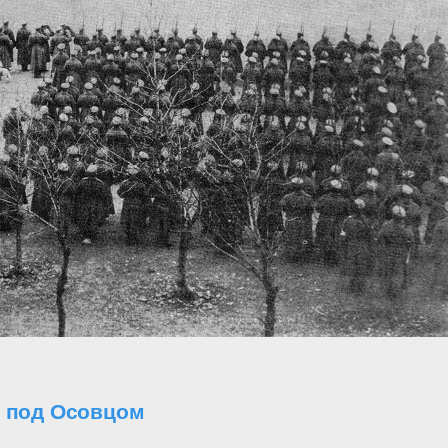
о под Осовцом
..