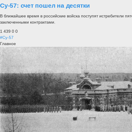
Су-57: счет пошел на десятки
В ближайшее время в российские войска поступят истребители пят
заключенными контрактами.
1 439
0
0
#Су-57
Главное