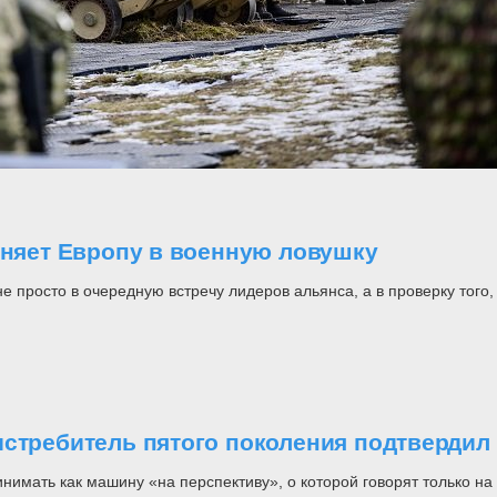
оняет Европу в военную ловушку
росто в очередную встречу лидеров альянса, а в проверку того, н
стребитель пятого поколения подтвердил 
инимать как машину «на перспективу», о которой говорят только 