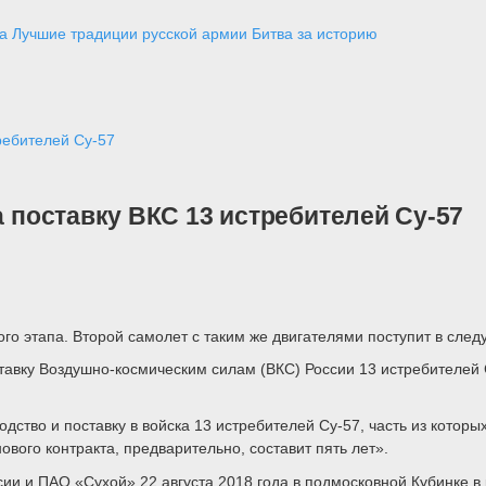
а
Лучшие традиции русской армии
Битва за историю
требителей Су-57
а поставку ВКС 13 истребителей Су-57
го этапа. Второй самолет с таким же двигателями поступит в след
ставку Воздушно-космическим силам (ВКС) России 13 истребителей С
дство и поставку в войска 13 истребителей Су-57, часть из которы
ового контракта, предварительно, составит пять лет».
ии и ПАО «Сухой» 22 августа 2018 года в подмосковной Кубинке в