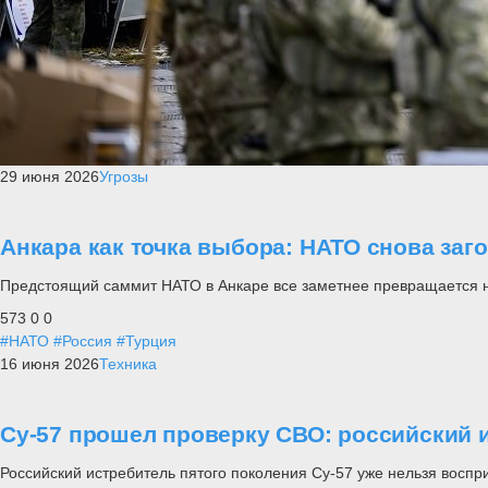
29 июня 2026
Угрозы
Анкара как точка выбора: НАТО снова заг
Предстоящий саммит НАТО в Анкаре все заметнее превращается не п
573
0
0
#НАТО
#Россия
#Турция
16 июня 2026
Техника
Су-57 прошел проверку СВО: российский и
Российский истребитель пятого поколения Су-57 уже нельзя воспр