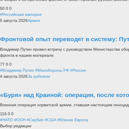
50
0
0
#Российская империя
5 августа 2026
Армия
Фронтовой опыт переводят в систему: П
Владимир Путин провел встречу с руководством Министерства обо
фронта в нашем материале.
77
0
0
#Владимир Путин
#Минобороны РФ
#Россия
4 августа 2026
За рубежом
«Буря» над Краиной: операция, после кот
Военная операция хорватской армии, ставшая настоящим геноцид
116
0
0
#НАТО
#ООН
#Сербия
#США
#Южная Европа
Выбор редакции