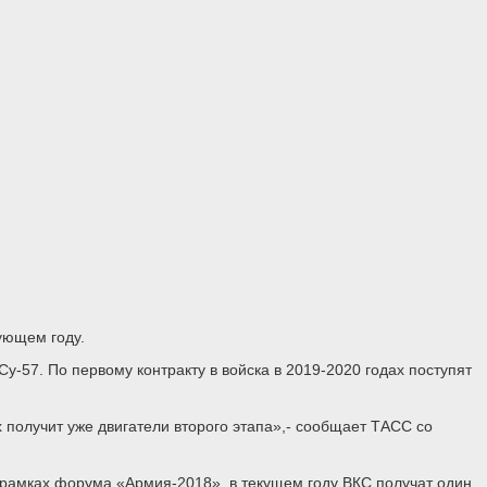
ующем году.
у-57. По первому контракту в войска в 2019-2020 годах поступят
х получит уже двигатели второго этапа»,- сообщает ТАСС со
 рамках форума «Армия-2018», в текущем году ВКС получат один