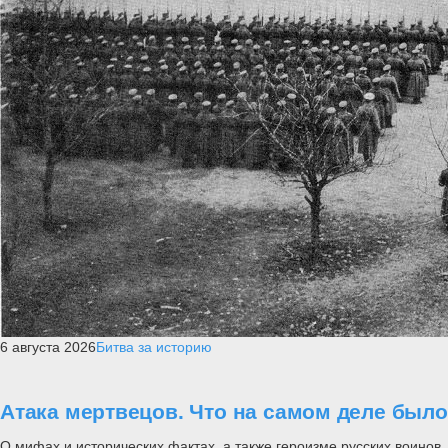
6 августа 2026
Битва за историю
Атака мертвецов. Что на самом деле был
О мифах и исторических фактах, а также героизме русских воинов..