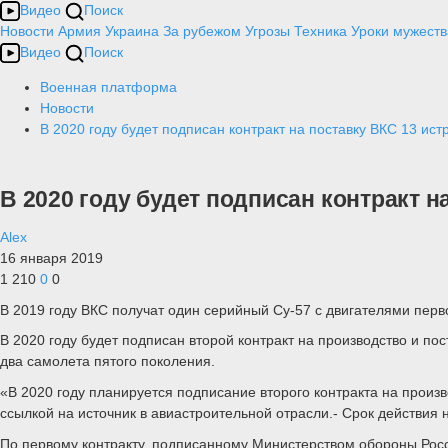
Видео
Поиск
Новости
Армия
Украина
За рубежом
Угрозы
Техника
Уроки мужеств
Видео
Поиск
Военная платформа
Новости
В 2020 году будет подписан контракт на поставку ВКС 13 ис
В 2020 году будет подписан контракт н
Alex
16 января 2019
1 210
0
0
В 2019 году ВКС получат один серийный Су-57 с двигателями перво
В 2020 году будет подписан второй контракт на производство и по
два самолета пятого поколения.
«В 2020 году планируется подписание второго контракта на произво
ссылкой на источник в авиастроительной отрасли.- Срок действия н
По первому контракту, подписанному Министерством обороны Росс