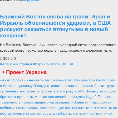
Ближний Восток снова на грани: Иран и
Израиль обмениваются ударами, а США
рискуют оказаться втянутыми в новый
конфликт
На Ближнем Востоке начинается очередной виток противостояния,
который всего несколько недель назад казался маловероятным.
1 305
0
0
#Арабские страны
#Израиль
#Иран
#США
Проект Украина
«Анти Россия» - неужели это реальность? Как удалось бесполому
и беспринципному Западу отравить сознание нашего брата, купить
за печенки его совесть, вложить в его руку нож?! Посему за общим
братским прошлым многих поколений, появился Иуда? Понимая
трагичность происходящего на Украине, «Военная платформа»
публикует материалы, позволяющие нашим читателям ответить на
поставленные выше вопросы, разобраться в истинных причинах