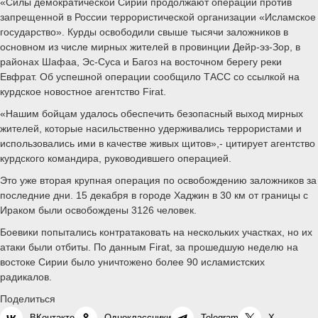
«Силы демократической Сирии продолжают операции против
запрещенной в России террористической организации «Исламское
государство». Курды освободили свыше тысячи заложников в
основном из числе мирных жителей в провинции Дейр-эз-Зор, в
районах Шафаа, Эс-Суса и Багоз на восточном берегу реки
Евфрат. Об успешной операции сообщило ТАСС со ссылкой на
курдское новостное агентство Firat.
«Нашим бойцам удалось обеспечить безопасный выход мирных
жителей, которые насильственно удерживались террористами и
использовались ими в качестве живых щитов»,- цитирует агентство
курдского командира, руководившего операцией.
Это уже вторая крупная операция по освобождению заложников за
последние дни. 15 декабря в городе Хаджин в 30 км от границы с
Ираком были освобождены 3126 человек.
Боевики попытались контратаковать на нескольких участках, но их
атаки были отбиты. По данным Firat, за прошедшую неделю на
востоке Сирии было уничтожено более 90 исламистских
радикалов.
Поделиться
ВКонтакте
Одноклассники
Telegram
X