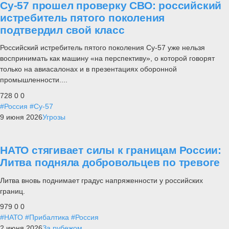
Су-57 прошел проверку СВО: российский
истребитель пятого поколения
подтвердил свой класс
Российский истребитель пятого поколения Су-57 уже нельзя
воспринимать как машину «на перспективу», о которой говорят
только на авиасалонах и в презентациях оборонной
промышленности....
728
0
0
#Россия
#Су-57
9 июня 2026
Угрозы
НАТО стягивает силы к границам России:
Литва подняла добровольцев по тревоге
Литва вновь поднимает градус напряженности у российских
границ.
979
0
0
#НАТО
#Прибалтика
#Россия
2 июня 2026
За рубежом