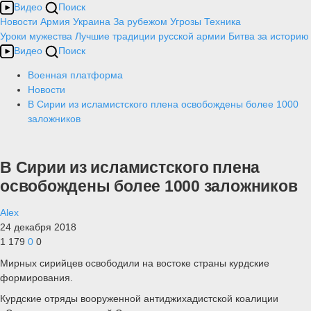
Видео
Поиск
Новости
Армия
Украина
За рубежом
Угрозы
Техника
Уроки мужества
Лучшие традиции русской армии
Битва за историю
Видео
Поиск
Военная платформа
Новости
В Сирии из исламистского плена освобождены более 1000
заложников
В Сирии из исламистского плена
освобождены более 1000 заложников
Alex
24 декабря 2018
1 179
0
0
Мирных сирийцев освободили на востоке страны курдские
формирования.
Курдские отряды вооруженной антиджихадистской коалиции