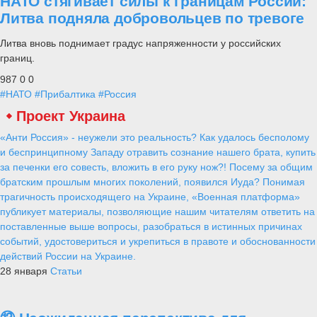
НАТО стягивает силы к границам России:
Литва подняла добровольцев по тревоге
Литва вновь поднимает градус напряженности у российских
границ.
987
0
0
#НАТО
#Прибалтика
#Россия
Проект Украина
«Анти Россия» - неужели это реальность? Как удалось бесполому
и беспринципному Западу отравить сознание нашего брата, купить
за печенки его совесть, вложить в его руку нож?! Посему за общим
братским прошлым многих поколений, появился Иуда? Понимая
трагичность происходящего на Украине, «Военная платформа»
публикует материалы, позволяющие нашим читателям ответить на
поставленные выше вопросы, разобраться в истинных причинах
событий, удостовериться и укрепиться в правоте и обоснованности
действий России на Украине.
28 января
Статьи