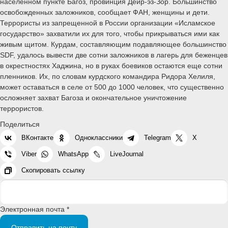
населенном пункте Багоз, провинция Дейр-эз-Зор. Большинство
освобожденных заложников, сообщает ФАН, женщины и дети.
Террористы из запрещенной в России организации «Исламское
государство» захватили их для того, чтобы прикрываться ими как
живым щитом. Курдам, составляющим подавляющее большинство
SDF, удалось вывести две сотни заложников в лагерь для беженцев
в окрестностях Хаджина, но в руках боевиков остаются еще сотни
пленников. Их, по словам курдского командира Ридора Хелиля,
может оставаться в селе от 500 до 1000 человек, что существенно
осложняет захват Багоза и окончательное уничтожение
террористов.
Поделиться
ВКонтакте
Одноклассники
Telegram
X
Viber
WhatsApp
LiveJournal
Скопировать ссылку
Электронная почта *
Отправить на почту