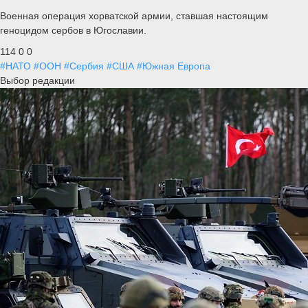
Военная операция хорватской армии, ставшая настоящим
геноцидом сербов в Югославии.
114
0
0
#НАТО
#ООН
#Сербия
#США
#Южная Европа
Выбор редакции