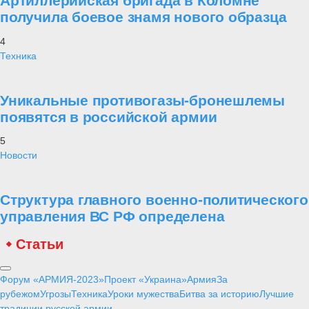
Артиллерийская бригада в Коломне
получила боевое знамя нового образца
4
Техника
Уникальные противогазы-бронешлемы
появятся в российской армии
5
Новости
Структура главного военно-политического
управления ВС РФ определена
Статьи
Форум «АРМИЯ-2023»
Проект «Украина»
Армия
За
рубежом
Угрозы
Техника
Уроки мужества
Битва за историю
Лучшие
традиции русской армии