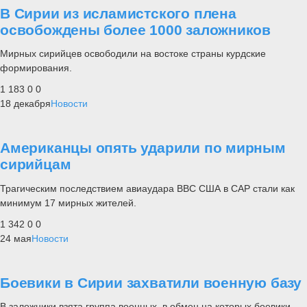
В Сирии из исламистского плена
освобождены более 1000 заложников
Мирных сирийцев освободили на востоке страны курдские
формирования.
1 183
0
0
18 декабря
Новости
Американцы опять ударили по мирным
сирийцам
Трагическим последствием авиаудара ВВС США в САР стали как
минимум 17 мирных жителей.
1 342
0
0
24 мая
Новости
Боевики в Сирии захватили военную базу
В заложники взята группа военных, в обмен на которых боевики