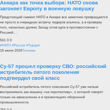
Анкара как точка выбора: НАТО снова
загоняет Европу в военную ловушку
Предстоящий саммит НАТО в Анкаре все заметнее превращается
не просто в очередную встречу лидеров альянса, а в проверку
того, насколько далеко Запад готов идти в противостоянии с
Россией....
561
0
0
#НАТО
#Россия
#Турция
16 июня 2026
Техника
Су-57 прошел проверку СВО: российский
истребитель пятого поколения
подтвердил свой класс
Российский истребитель пятого поколения Су-57 уже нельзя
воспринимать как машину «на перспективу», о которой говорят
только на авиасалонах и в презентациях оборонной
промышленности.
755
0
0