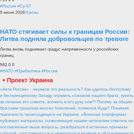
#Россия
#Су-57
9 июня 2026
Угрозы
НАТО стягивает силы к границам России:
Литва подняла добровольцев по тревоге
Литва вновь поднимает градус напряженности у российских
границ.
982
0
0
#НАТО
#Прибалтика
#Россия
Проект Украина
«Анти Россия» - неужели это реальность? Как удалось бесполому
и беспринципному Западу отравить сознание нашего брата, купить
за печенки его совесть, вложить в его руку нож?! Посему за общим
братским прошлым многих поколений, появился Иуда? Понимая
трагичность происходящего на Украине, «Военная платформа»
публикует материалы, позволяющие нашим читателям ответить на
поставленные выше вопросы, разобраться в истинных причинах
событий, удостовериться и укрепиться в правоте и обоснованности