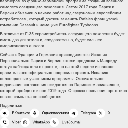
партнером во франко-германской программе создания военного
самолета следующего поколения. Летом 2017 года Париж и
Берлин объявили о начале работ над сверхновым европейским
истребителем, который должен заменить Rafales французской
компании Dassault и немецкие Eurofighter Typhoons.
В отличие от F-35 евроистребитель следующего поколения будет
иметь два двигателя и, следовательно, будет сильнее
американского аналога.
Сейчас к Франции и Германии присоединяется Испания.
Первоначально Париж и Берлин хотели предложить Мадриду
статус наблюдателя в проекте, но на этой неделе испанское
правительство официально попросило принять Испанию
полноправным участником программы. Окончательное
подписание соглашения ожидается на Парижском авиасалоне,
который пройдет в июне 2019 года. О сроках появления прототипа
нового самолета не сообщается.
Поделиться
ВКонтакте
Одноклассники
Telegram
X
Viber
WhatsApp
LiveJournal