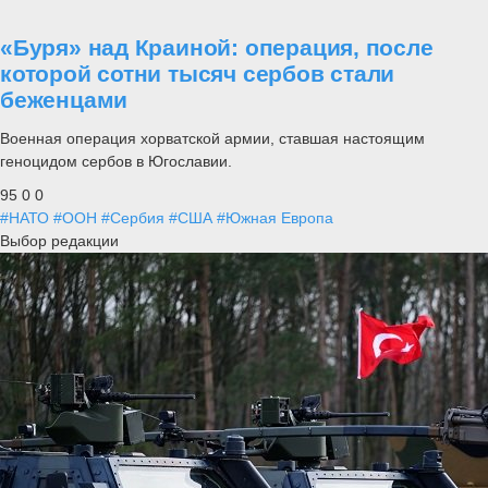
«Буря» над Краиной: операция, после
которой сотни тысяч сербов стали
беженцами
Военная операция хорватской армии, ставшая настоящим
геноцидом сербов в Югославии.
95
0
0
#НАТО
#ООН
#Сербия
#США
#Южная Европа
Выбор редакции