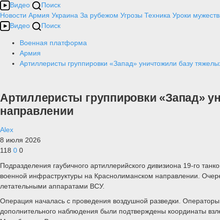
Видео
Поиск
Новости
Армия
Украина
За рубежом
Угрозы
Техника
Уроки мужеств
Видео
Поиск
Военная платформа
Армия
Артиллеристы группировки «Запад» уничтожили базу тяжел
Артиллеристы группировки «Запад» у
направлении
Alex
8 июля 2026
118
0
0
Подразделения гаубичного артиллерийского дивизиона 19-го танк
военной инфраструктуры на Краснолиманском направлении. Очере
летательными аппаратами ВСУ.
Операция началась с проведения воздушной разведки. Операторы 
дополнительного наблюдения были подтверждены координаты взле