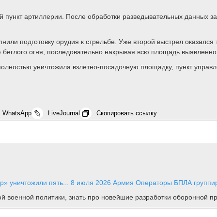
пункт артиллерии. После обработки разведывательных данных зад
лнили подготовку орудия к стрельбе. Уже второй выстрел оказалс
 беглого огня, последовательно накрывая всю площадь выявленног
 полностью уничтожила взлетно-посадочную площадку, пункт упра
WhatsApp
LiveJournal
Скопировать ссылку
» уничтожили пять...
8 июля 2026
Армия
Операторы БПЛА группир
ной военной политики, знать про новейшие разработки оборонной