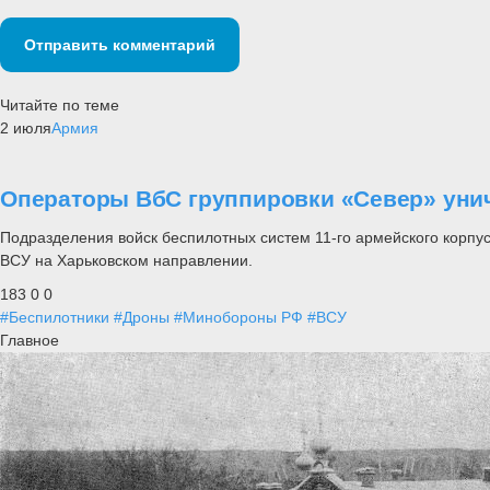
Отправить комментарий
Читайте по теме
2 июля
Армия
Операторы ВбС группировки «Север» унич
Подразделения войск беспилотных систем 11-го армейского корп
ВСУ на Харьковском направлении.
183
0
0
#Беспилотники
#Дроны
#Минобороны РФ
#ВСУ
Главное