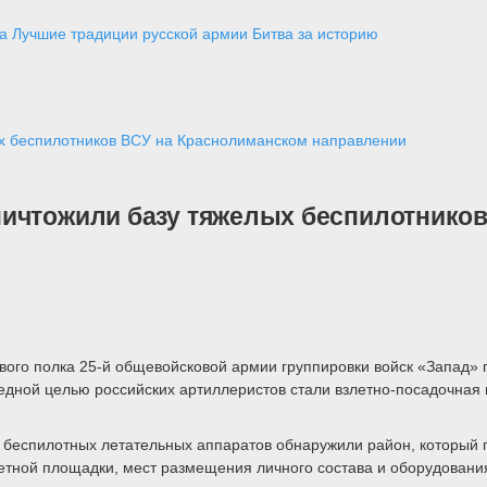
а
Лучшие традиции русской армии
Битва за историю
ых беспилотников ВСУ на Краснолиманском направлении
ничтожили базу тяжелых беспилотнико
ового полка 25-й общевойсковой армии группировки войск «Запад»
дной целью российских артиллеристов стали взлетно-посадочная
беспилотных летательных аппаратов обнаружили район, который п
тной площадки, мест размещения личного состава и оборудования