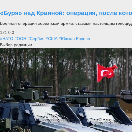
«Буря» над Краиной: операция, после кот
Военная операция хорватской армии, ставшая настоящим геноцид
121
0
0
#НАТО
#ООН
#Сербия
#США
#Южная Европа
Выбор редакции