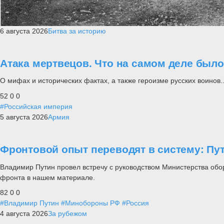
6 августа 2026
Битва за историю
Атака мертвецов. Что на самом деле был
О мифах и исторических фактах, а также героизме русских воинов..
52
0
0
#Российская империя
5 августа 2026
Армия
Фронтовой опыт переводят в систему: П
Владимир Путин провел встречу с руководством Министерства обо
фронта в нашем материале.
82
0
0
#Владимир Путин
#Минобороны РФ
#Россия
4 августа 2026
За рубежом