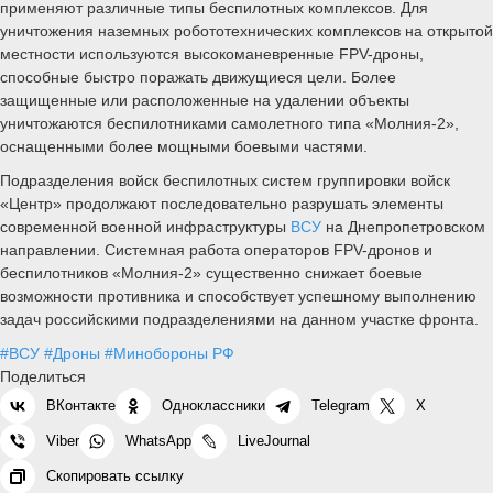
применяют различные типы беспилотных комплексов. Для
уничтожения наземных робототехнических комплексов на открытой
местности используются высокоманевренные FPV-дроны,
способные быстро поражать движущиеся цели. Более
защищенные или расположенные на удалении объекты
уничтожаются беспилотниками самолетного типа «Молния-2»,
оснащенными более мощными боевыми частями.
Подразделения войск беспилотных систем группировки войск
«Центр» продолжают последовательно разрушать элементы
современной военной инфраструктуры
ВСУ
на Днепропетровском
направлении. Системная работа операторов FPV-дронов и
беспилотников «Молния-2» существенно снижает боевые
возможности противника и способствует успешному выполнению
задач российскими подразделениями на данном участке фронта.
#ВСУ
#Дроны
#Минобороны РФ
Поделиться
ВКонтакте
Одноклассники
Telegram
X
Viber
WhatsApp
LiveJournal
Скопировать ссылку