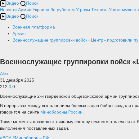
Видео
Поиск
Новости
Армия
Украина
За рубежом
Угрозы
Техника
Уроки мужеств
Видео
Поиск
Военная платформа
Армия
Военнослужащие группировки войск «Центр» подготовили пун
Военнослужащие группировки войск «Ц
Alex
31 декабря 2025
212
0
0
Военнослужащие 2-й гвардейской общевойсковой армии группировк
В перерывах между выполнением боевых задач бойцы создали пра
говорится на сайте
Минобороны России
.
Такие моменты позволяют личному составу немного отвлечься от 
выполнения поставленных задач.
#ВСУ
#Минобороны РФ