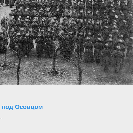
о под Осовцом
..