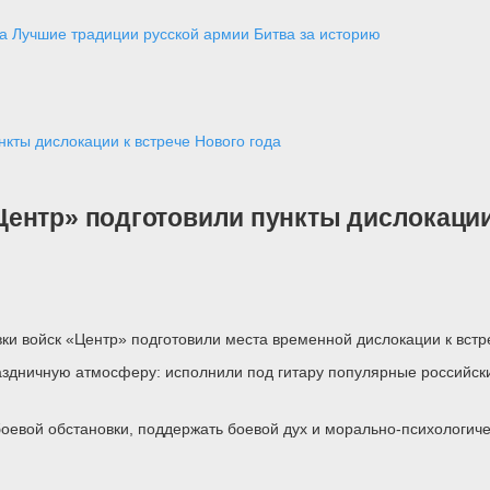
а
Лучшие традиции русской армии
Битва за историю
кты дислокации к встрече Нового года
ентр» подготовили пункты дислокации 
и войск «Центр» подготовили места временной дислокации к встре
здничную атмосферу: исполнили под гитару популярные российски
боевой обстановки, поддержать боевой дух и морально-психологич