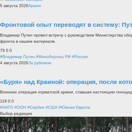
5 августа 2026
Армия
Фронтовой опыт переводят в систему: П
Владимир Путин провел встречу с руководством Министерства обо
фронта в нашем материале.
79
0
0
#Владимир Путин
#Минобороны РФ
#Россия
4 августа 2026
За рубежом
«Буря» над Краиной: операция, после кот
Военная операция хорватской армии, ставшая настоящим геноцид
118
0
0
#НАТО
#ООН
#Сербия
#США
#Южная Европа
Выбор редакции