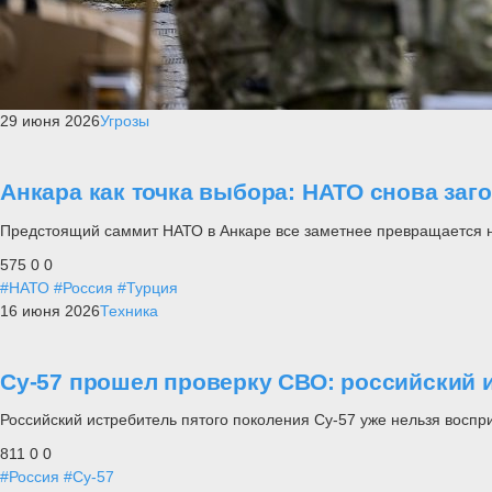
29 июня 2026
Угрозы
Анкара как точка выбора: НАТО снова заг
Предстоящий саммит НАТО в Анкаре все заметнее превращается не п
575
0
0
#НАТО
#Россия
#Турция
16 июня 2026
Техника
Су-57 прошел проверку СВО: российский и
Российский истребитель пятого поколения Су-57 уже нельзя воспр
811
0
0
#Россия
#Су-57