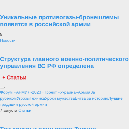
Уникальные противогазы-бронешлемы
появятся в российской армии
5
Новости
Структура главного военно-политического
управления ВС РФ определена
Статьи
Форум «АРМИЯ-2023»
Проект «Украина»
Армия
За
рубежом
Угрозы
Техника
Уроки мужества
Битва за историю
Лучшие
традиции русской армии
7 августа
Статьи
Три армии и один ответ: Турция,