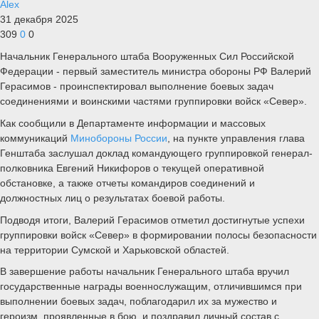
Alex
31 декабря 2025
309
0
0
Начальник Генерального штаба Вооруженных Сил Российской
Федерации - первый заместитель министра обороны РФ Валерий
Герасимов - проинспектировал выполнение боевых задач
соединениями и воинскими частями группировки войск «Север».
Как сообщили в Департаменте информации и массовых
коммуникаций
Минобороны России
, на пункте управления глава
Генштаба заслушал доклад командующего группировкой генерал-
полковника Евгений Никифоров о текущей оперативной
обстановке, а также отчеты командиров соединений и
должностных лиц о результатах боевой работы.
Подводя итоги, Валерий Герасимов отметил достигнутые успехи
группировки войск «Север» в формировании полосы безопасности
на территории Сумской и Харьковской областей.
В завершение работы начальник Генерального штаба вручил
государственные награды военнослужащим, отличившимся при
выполнении боевых задач, поблагодарил их за мужество и
героизм, проявленные в бою, и поздравил личный состав с