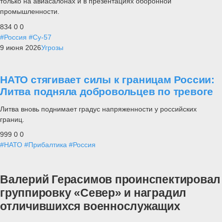
только на авиасалонах и в презентациях оборонной
промышленности.
834
0
0
#Россия
#Су-57
9 июня 2026
Угрозы
НАТО стягивает силы к границам России:
Литва подняла добровольцев по тревоге
Литва вновь поднимает градус напряженности у российских
границ.
999
0
0
#НАТО
#Прибалтика
#Россия
Валерий Герасимов проинспектировал
группировку «Север» и наградил
отличившихся военнослужащих