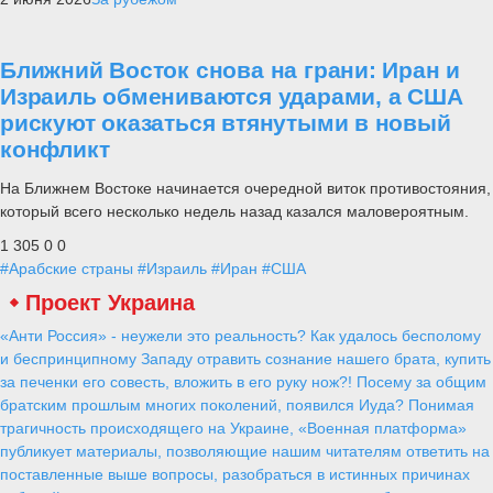
Ближний Восток снова на грани: Иран и
Израиль обмениваются ударами, а США
рискуют оказаться втянутыми в новый
конфликт
На Ближнем Востоке начинается очередной виток противостояния,
который всего несколько недель назад казался маловероятным.
1 305
0
0
#Арабские страны
#Израиль
#Иран
#США
Проект Украина
«Анти Россия» - неужели это реальность? Как удалось бесполому
и беспринципному Западу отравить сознание нашего брата, купить
за печенки его совесть, вложить в его руку нож?! Посему за общим
братским прошлым многих поколений, появился Иуда? Понимая
трагичность происходящего на Украине, «Военная платформа»
публикует материалы, позволяющие нашим читателям ответить на
поставленные выше вопросы, разобраться в истинных причинах