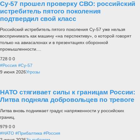
Су-57 прошел проверку СВО: российский
истребитель пятого поколения
подтвердил свой класс
Российский истребитель пятого поколения Су-57 уже нельзя
воспринимать как машину «на перспективу», о которой говорят
только на авиасалонах и в презентациях оборонной
промышленности....
728
0
0
#Россия
#Су-57
9 июня 2026
Угрозы
НАТО стягивает силы к границам России:
Литва подняла добровольцев по тревоге
Литва вновь поднимает градус напряженности у российских
границ.
979
0
0
#НАТО
#Прибалтика
#Россия
2 июня 2026
За рубежом