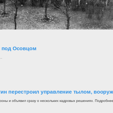
о под Осовцом
..
утин перестроил управление тылом, воор
роны и объявил сразу о нескольких кадровых решениях. Подробнее