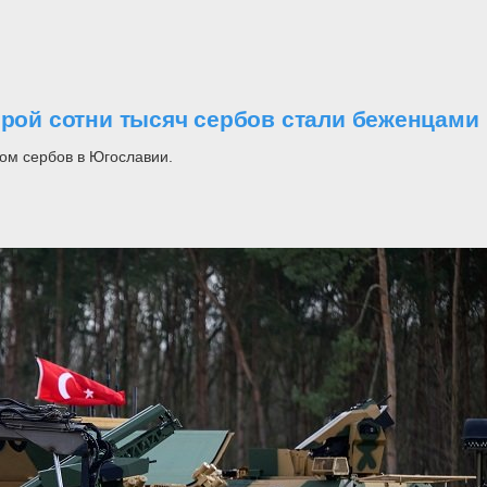
орой сотни тысяч сербов стали беженцами
ом сербов в Югославии.