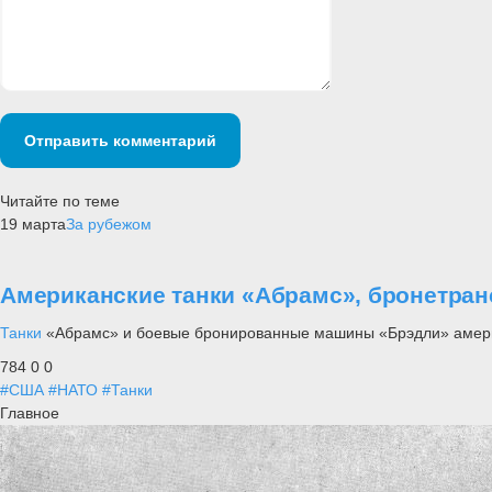
Отправить комментарий
Читайте по теме
19 марта
За рубежом
Американские танки «Абрамс», бронетра
Танки
«Абрамс» и боевые бронированные машины «Брэдли» америка
784
0
0
#США
#НАТО
#Танки
Главное