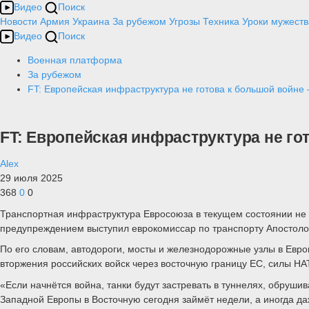
Видео
Поиск
Новости
Армия
Украина
За рубежом
Угрозы
Техника
Уроки мужеств
Видео
Поиск
Военная платформа
За рубежом
FT: Европейская инфраструктура не готова к большой войне 
FT: Европейская инфраструктура не гот
Alex
29 июля 2025
368
0
0
Транспортная инфраструктура Евросоюза в текущем состоянии не с
предупреждением выступил еврокомиссар по транспорту Апостоло
По его словам, автодороги, мосты и железнодорожные узлы в Евро
вторжения российских войск через восточную границу ЕС, силы НА
«Если начнётся война, танки будут застревать в туннелях, обруши
Западной Европы в Восточную сегодня займёт недели, а иногда да