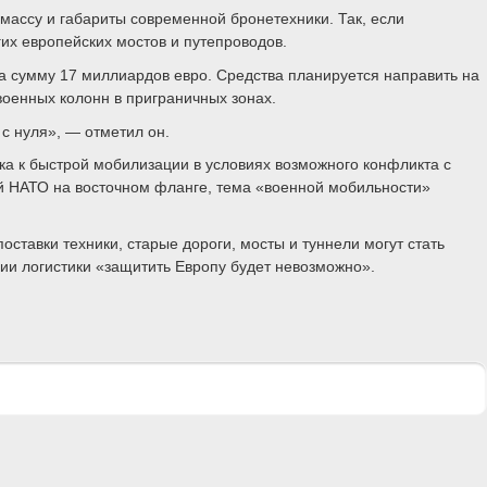
массу и габариты современной бронетехники. Так, если
гих европейских мостов и путепроводов.
а сумму 17 миллиардов евро. Средства планируется направить на
военных колонн в приграничных зонах.
 с нуля», — отметил он.
а к быстрой мобилизации в условиях возможного конфликта с
й НАТО на восточном фланге, тема «военной мобильности»
тавки техники, старые дороги, мосты и туннели могут стать
ии логистики «защитить Европу будет невозможно».