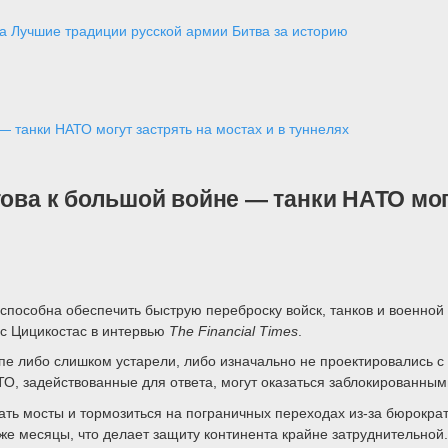
а
Лучшие традиции русской армии
Битва за историю
— танки НАТО могут застрять на мостах и в туннелях
ова к большой войне — танки НАТО могу
пособна обеспечить быструю переброску войск, танков и военной 
с Цицикостас в интервью
The Financial Times
.
пе либо слишком устарели, либо изначально не проектировались с 
ТО, задействованные для ответа, могут оказаться заблокированным
вать мосты и тормозиться на пограничных переходах из-за бюрократ
же месяцы, что делает защиту континента крайне затруднительной.