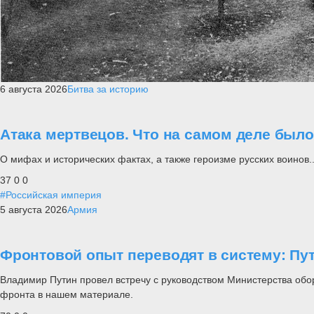
6 августа 2026
Битва за историю
Атака мертвецов. Что на самом деле был
О мифах и исторических фактах, а также героизме русских воинов..
37
0
0
#Российская империя
5 августа 2026
Армия
Фронтовой опыт переводят в систему: П
Владимир Путин провел встречу с руководством Министерства обо
фронта в нашем материале.