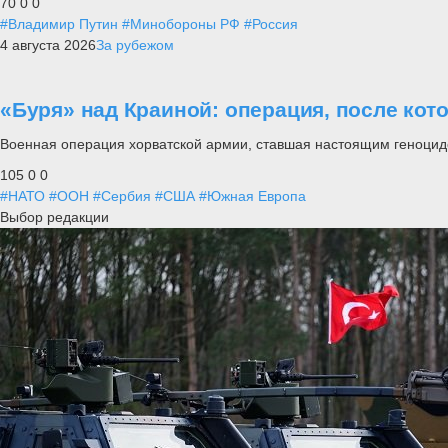
70
0
0
#Владимир Путин
#Минобороны РФ
#Россия
4 августа 2026
За рубежом
«Буря» над Краиной: операция, после кот
Военная операция хорватской армии, ставшая настоящим геноцид
105
0
0
#НАТО
#ООН
#Сербия
#США
#Южная Европа
Выбор редакции