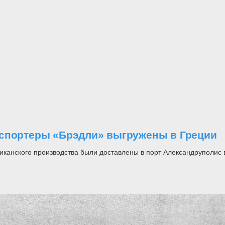
нспортеры «Брэдли» выгружены в Греции
нского производства были доставлены в порт Александруполис в с