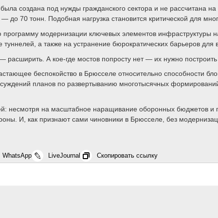
была создана под нужды гражданского сектора и не рассчитана на 
 — до 70 тонн. Подобная нагрузка становится критической для мно
ую программу модернизации ключевых элементов инфраструктуры н
е туннелей, а также на устранение бюрократических барьеров для 
— расширить. А кое-где мостов попросту нет — их нужно построить
астающее беспокойство в Брюсселе относительно способности блок
обсуждений планов по развертыванию многотысячных формировани
й: несмотря на масштабное наращивание оборонных бюджетов и пос
оны. И, как признают сами чиновники в Брюсселе, без модернизац
WhatsApp
LiveJournal
Скопировать ссылку