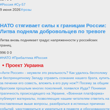
#Россия
#Су-57
9 июня 2026
Угрозы
НАТО стягивает силы к границам России:
Литва подняла добровольцев по тревоге
Литва вновь поднимает градус напряженности у российских
границ.
996
0
0
#НАТО
#Прибалтика
#Россия
Проект Украина
«Анти Россия» - неужели это реальность? Как удалось бесполому
и беспринципному Западу отравить сознание нашего брата, купить
за печенки его совесть, вложить в его руку нож?! Посему за общим
братским прошлым многих поколений, появился Иуда? Понимая
трагичность происходящего на Украине, «Военная платформа»
публикует материалы, позволяющие нашим читателям ответить на
поставленные выше вопросы, разобраться в истинных причинах
событий, удостовериться и укрепиться в правоте и обоснованности