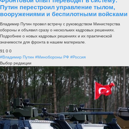
Фронтовой опыт переводят в систему:
Путин перестроил управление тылом,
вооружениями и беспилотными войсками
Владимир Путин провел встречу с руководством Министерства
обороны и объявил сразу о нескольких кадровых решениях.
Подробнее о новых кадровых решениях и их практической
значимости для фронта в нашем материале.
91
0
0
#Владимир Путин
#Минобороны РФ
#Россия
Выбор редакции