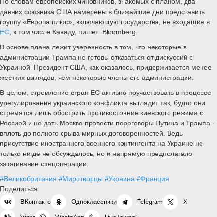
По словам европейских чиновников, знакомых с планом, два
давних союзника США намерены в ближайшие дни представить
группу «Европа плюс», включающую государства, не входящие в
ЕС
, в том числе Канаду, пишет Bloomberg.
В основе плана лежит уверенность в том, что некоторые в
администрации Трампа не готовы отказаться от дискуссий с
Украиной. Президент США, как оказалось, придерживается менее
жестких взглядов, чем некоторые члены его администрации.
В целом, стремление стран ЕС активно поучаствовать в процессе
урегулирования украинского конфликта выглядит так, будто они
стремятся лишь обострить противостояние киевского режима с
Россией и не дать Москве провести переговоры Путина и Трампа -
вплоть до полного срыва мирных договоренностей. Ведь
присутствие иностранного военного контингента на Украине не
только нигде не обсуждалось, но и напрямую предполагало
затягивание спецоперации.
#Великобритания
#Миротворцы
#Украина
#Франция
Поделиться
ВКонтакте
Одноклассники
Telegram
X