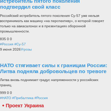
истребитель пятого поколения
подтвердил свой класс
Российский истребитель пятого поколения Су-57 уже нельзя
воспринимать как машину «на перспективу», о которой говорят
только на авиасалонах и в презентациях оборонной
промышленности.
835
0
0
#Россия
#Су-57
9 июня 2026
Угрозы
НАТО стягивает силы к границам России:
Литва подняла добровольцев по тревоге
Литва вновь поднимает градус напряженности у российских
границ.
999
0
0
#НАТО
#Прибалтика
#Россия
Проект Украина