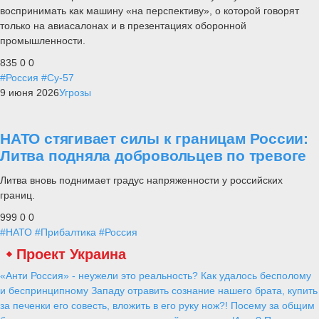
воспринимать как машину «на перспективу», о которой говорят
только на авиасалонах и в презентациях оборонной
промышленности.
835
0
0
#Россия
#Су-57
9 июня 2026
Угрозы
НАТО стягивает силы к границам России:
Литва подняла добровольцев по тревоге
Литва вновь поднимает градус напряженности у российских
границ.
999
0
0
#НАТО
#Прибалтика
#Россия
Проект Украина
«Анти Россия» - неужели это реальность? Как удалось бесполому
и беспринципному Западу отравить сознание нашего брата, купить
за печенки его совесть, вложить в его руку нож?! Посему за общим