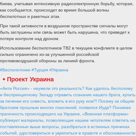
Киева, учитывая интенсивную радиоэлектронную борьбу, которая,
как сообщается, происходит во время большой волны
беспилотных и ракетных атак.
При такой активности в воздушном пространстве сигналы могут
быть заглушены или связь может быть нарушена, что приведет к
потере контроля над дроном.
Использование беспилотников TB2 в текущем конфликте в целом
сильно ограничено из-за улучшенной российской
противовоздушной обороны за линией фронта.
#Беспилотники
#Турция
#Украина
Проект Украина
«Анти Россия» - неужели это реальность? Как удалось бесполому
и беспринципному Западу отравить сознание нашего брата, купить
за печенки его совесть, вложить в его руку нож?! Посему за общим
братским прошлым многих поколений, появился Иуда? Понимая
трагичность происходящего на Украине, «Военная платформа»
публикует материалы, позволяющие нашим читателям ответить на
поставленные выше вопросы, разобраться в истинных причинах
событий, удостовериться и укрепиться в правоте и обоснованности