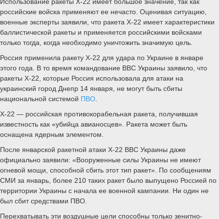
Использование ракеты Х-22 имеет большое значение, так как
российские войска применяют ее нечасто. Оценивая ситуацию,
военные эксперты заявили, что ракета Х-22 имеет характеристики
баллистической ракеты и применяется российскими войсками
только тогда, когда необходимо уничтожить значимую цель.
Россия применила ракету Х-22 для удара по Украине в январе
этого года. В то время командование ВВС Украины заявило, что
ракеты Х-22, которые Россия использовала для атаки на
украинский город Днепр 14 января, не могут быть сбиты
национальной системой
ПВО
.
Х-22 — российская противокорабельная ракета, получившая
известность как «убийца авианосцев». Ракета может быть
оснащена ядерным элементом.
После январской ракетной атаки Х-22 ВВС Украины даже
официально заявили: «Вооруженные силы Украины не имеют
огневой мощи, способной сбить этот тип ракет». По сообщениям
СМИ за январь, более 210 таких ракет было выпущено Россией по
территории Украины с начала ее военной кампании. Ни один не
был сбит средствами ПВО.
Перехватывать эти воздушные цели способны только зенитно-