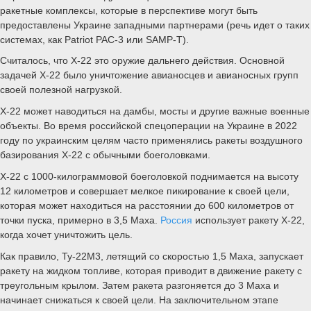
ракетные комплексы, которые в перспективе могут быть
предоставлены Украине западными партнерами (речь идет о таких
системах, как Patriot PAC-3 или SAMP-T).
Считалось, что Х-22 это оружие дальнего действия. Основной
задачей Х-22 было уничтожение авианосцев и авианосных групп
своей полезной нагрузкой.
Х-22 может наводиться на дамбы, мосты и другие важные военные
объекты. Во время российской спецоперации на Украине в 2022
году по украинским целям часто применялись ракеты воздушного
базирования Х-22 с обычными боеголовками.
Х-22 с 1000-килограммовой боеголовкой поднимается на высоту
12 километров и совершает мелкое пикирование к своей цели,
которая может находиться на расстоянии до 600 километров от
точки пуска, примерно в 3,5 Маха.
Россия
использует ракету Х-22,
когда хочет уничтожить цель.
Как правило, Ту-22М3, летящий со скоростью 1,5 Маха, запускает
ракету на жидком топливе, которая приводит в движение ракету с
треугольным крылом. Затем ракета разгоняется до 3 Маха и
начинает снижаться к своей цели. На заключительном этапе