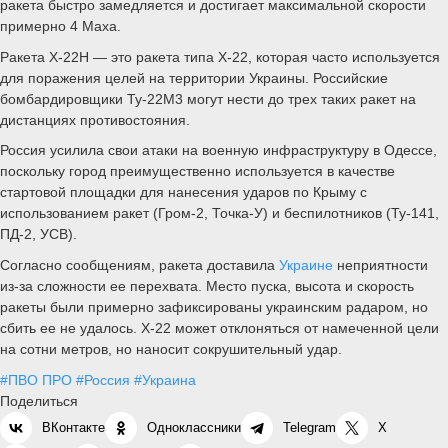
ракета быстро замедляется и достигает максимальной скорости
примерно 4 Маха.
Ракета Х-22Н — это ракета типа Х-22, которая часто используется
для поражения целей на территории Украины. Российские
бомбардировщики Ту-22М3 могут нести до трех таких ракет на
дистанциях противостояния.
Россия усилила свои атаки на военную инфраструктуру в Одессе,
поскольку город преимущественно используется в качестве
стартовой площадки для нанесения ударов по Крыму с
использованием ракет (Гром-2, Точка-У) и беспилотников (Ту-141,
ПД-2, УСВ).
Согласно сообщениям, ракета доставила
Украине
неприятности
из-за сложности ее перехвата. Место пуска, высота и скорость
ракеты были примерно зафиксированы украинским радаром, но
сбить ее не удалось. Х-22 может отклоняться от намеченной цели
на сотни метров, но наносит сокрушительный удар.
#ПВО ПРО
#Россия
#Украина
Поделиться
ВКонтакте
Одноклассники
Telegram
X