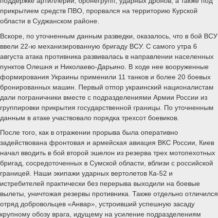
поддержке артиллерии, бронегрупп, ударных дронов, а также под
прикрытием средств ПВО, прорвался на территорию Курской
области в Суджанском районе.
Вскоре, по уточненным данным разведки, оказалось, что в бой ВСУ
ввели 22-ю механизированную бригаду ВСУ. С самого утра 6
августа атака противника развивалась в направлении населенных
пунктов Олешня и Николаево-Дарьино. В ходе нее вооруженные
формирования Украины применили 11 танков и более 20 боевых
бронированных машин. Первый отпор украинский националистам
дали пограничники вместе с подразделениями Армии России из
группировки прикрытия государственной границы. По уточненным
данным в атаке участвовало порядка трехсот боевиков.
После того, как в отражении прорыва была оперативно
задействована фронтовая и армейская авиация ВКС России, Киев
начал вводить в бой второй эшелон из резерва трех мотопехотных
бригад, сосредоточенных в Сумской области, вблизи с российской
границей. Наши экипажи ударных вертолетов Ка-52 и
истребителей практически без перерыва выходили на боевые
вылеты, уничтожая резервы противника. Также отдельно отличился
отряд добровольцев «Анвар», устроивший успешную засаду
крупному обозу врага, идущему на усиление подразделениям