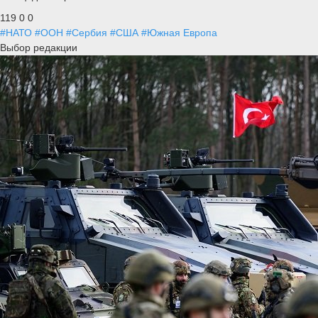
119
0
0
#НАТО
#ООН
#Сербия
#США
#Южная Европа
Выбор редакции