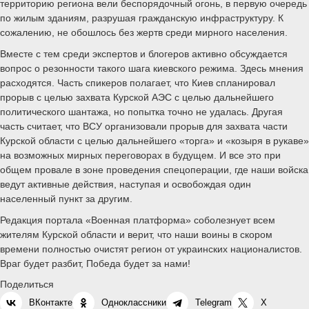
территорию региона вели беспорядочный огонь, в первую очередь
по жилым зданиям, разрушая гражданскую инфраструктуру. К
сожалению, не обошлось без жертв среди мирного населения.
Вместе с тем среди экспертов и блогеров активно обсуждается
вопрос о резонности такого шага киевского режима. Здесь мнения
расходятся. Часть спикеров полагает, что Киев спланировал
прорыв с целью захвата Курской АЭС с целью дальнейшего
политического шантажа, но попытка точно не удалась. Другая
часть считает, что ВСУ организовали прорыв для захвата части
Курской области с целью дальнейшего «торга» и «козыря в рукаве»
на возможных мирных переговорах в будущем. И все это при
общем провале в зоне проведения спецоперации, где наши войска
ведут активные действия, наступая и освобождая один
населенный пункт за другим.
Редакция портала «Военная платформа» соболезнует всем
жителям Курской области и верит, что наши воины в скором
времени полностью очистят регион от украинских националистов.
Враг будет разбит, Победа будет за нами!
Поделиться
ВКонтакте
Одноклассники
Telegram
X