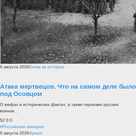
6 августа 2026
Битва за историю
Атака мертвецов. Что на самом деле было
под Осовцом
О мифах и исторических фактах, а также героизме русских
воинов....
52
0
0
#Российская империя
5 августа 2026
Армия