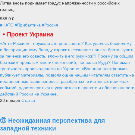
Литва вновь поднимает градус напряженности у российских
границ.
988
0
0
#НАТО
#Прибалтика
#Россия
Проект Украина
«Анти Россия» - неужели это реальность? Как удалось бесполому
и беспринципному Западу отравить сознание нашего брата, купить
за печенки его совесть, вложить в его руку нож?! Посему за общим
братским прошлым многих поколений, появился Иуда? Понимая
трагичность происходящего на Украине, «Военная платформа»
публикует материалы, позволяющие нашим читателям ответить на
поставленные выше вопросы, разобраться в истинных причинах
событий, удостовериться и укрепиться в правоте и обоснованности
действий России на Украине.
28 января
Статьи
⑬ Неожиданная перспектива для
западной техники