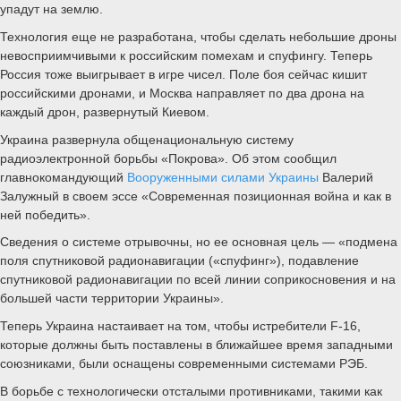
упадут на землю.
Технология еще не разработана, чтобы сделать небольшие дроны
невосприимчивыми к российским помехам и спуфингу. Теперь
Россия тоже выигрывает в игре чисел. Поле боя сейчас кишит
российскими дронами, и Москва направляет по два дрона на
каждый дрон, развернутый Киевом.
Украина развернула общенациональную систему
радиоэлектронной борьбы «Покрова». Об этом сообщил
главнокомандующий
Вооруженными силами Украины
Валерий
Залужный в своем эссе «Современная позиционная война и как в
ней победить».
Сведения о системе отрывочны, но ее основная цель — «подмена
поля спутниковой радионавигации («спуфинг»), подавление
спутниковой радионавигации по всей линии соприкосновения и на
большей части территории Украины».
Теперь Украина настаивает на том, чтобы истребители F-16,
которые должны быть поставлены в ближайшее время западными
союзниками, были оснащены современными системами РЭБ.
В борьбе с технологически отсталыми противниками, такими как