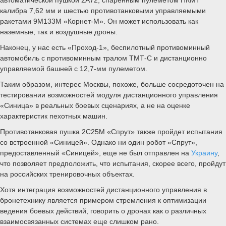
автоматической пушкой 2А72, спаренным пулеметом ПКМТ
калибра 7,62 мм и шестью противотанковыми управляемыми
ракетами 9М133М «Корнет-М». Он может использовать как
наземные, так и воздушные дроны.
Наконец, у нас есть «Проход-1», беспилотный противоминный
автомобиль с противоминным тралом ТМТ-С и дистанционно
управляемой башней с 12,7-мм пулеметом.
Таким образом, интерес Москвы, похоже, больше сосредоточен на
тестировании возможностей модуля дистанционного управления
«Синица» в реальных боевых сценариях, а не на оценке
характеристик пехотных машин.
Противотанковая пушка 2С25М «Спрут» также пройдет испытания
со встроенной «Синицей». Однако ни один робот «Спрут»,
предоставленный «Синицей», еще не был отправлен на
Украину
,
что позволяет предположить, что испытания, скорее всего, пройдут
на российских тренировочных объектах.
Хотя интеграция возможностей дистанционного управления в
бронетехнику является примером стремления к оптимизации
ведения боевых действий, говорить о дронах как о различных
взаимосвязанных системах еще слишком рано.