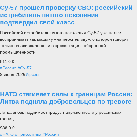
Су-57 прошел проверку СВО: российский
истребитель пятого поколения
подтвердил свой класс
Российский истребитель пятого поколения Су-57 уже нельзя
воспринимать как машину «на перспективу», о которой говорят
только на авиасалонах и в презентациях оборонной
промышленности.
811
0
0
#Россия
#Су-57
9 июня 2026
Угрозы
НАТО стягивает силы к границам России:
Литва подняла добровольцев по тревоге
Литва вновь поднимает градус напряженности у российских
границ.
988
0
0
#НАТО
#Прибалтика
#Россия