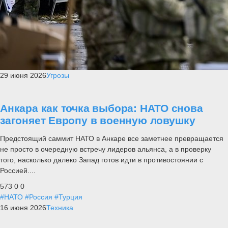
29 июня 2026
Угрозы
Анкара как точка выбора: НАТО снова
загоняет Европу в военную ловушку
Предстоящий саммит НАТО в Анкаре все заметнее превращается
не просто в очередную встречу лидеров альянса, а в проверку
того, насколько далеко Запад готов идти в противостоянии с
Россией....
573
0
0
#НАТО
#Россия
#Турция
16 июня 2026
Техника