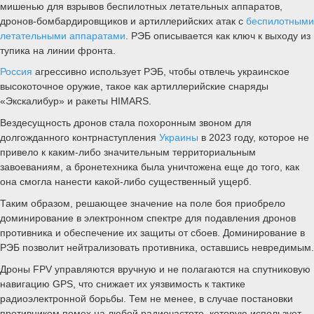
мишенью для взрывов беспилотных летательных аппаратов,
дронов-бомбардировщиков и артиллерийских атак с
беспилотными
летательными аппаратами
. РЭБ описывается как ключ к выходу из
тупика на линии фронта.
Россия
агрессивно использует РЭБ, чтобы отвлечь украинское
высокоточное оружие, такое как артиллерийские снаряды
«Экскалибур» и ракеты HIMARS.
Вездесущность дронов стала похоронным звоном для
долгожданного контрнаступления
Украины
в 2023 году, которое не
привело к каким-либо значительным территориальным
завоеваниям, а бронетехника была уничтожена еще до того, как
она смогла нанести какой-либо существенный ущерб.
Таким образом, решающее значение на поле боя приобрело
доминирование в электронном спектре для подавления дронов
противника и обеспечение их защиты от сбоев. Доминирование в
РЭБ позволит нейтрализовать противника, оставшись невредимым.
Дроны FPV управляются вручную и не полагаются на спутниковую
навигацию GPS, что снижает их уязвимость к тактике
радиоэлектронной борьбы. Тем не менее, в случае постановки
противником помех на любой радиочастоте, которую использует