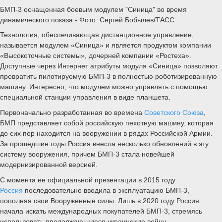
БМП-3 оснащенная боевым модулем "Синица" во время
динамического показа - Фото: Сергей Бобылев/ТАСС
Технология, обеспечивающая дистанционное управление,
называется модулем «Синица» и является продуктом компании
«Высокоточные системы», дочерней компании «Ростеха».
Доступные через Интернет атрибуты модуля «Синица» позволяют
превратить пилотируемую БМП-3 в полностью роботизированную
машину. Интересно, что модулем можно управлять с помощью
специальной станции управления в виде планшета.
Первоначально разработанная во времена
Советского Союза
,
БМП представляет собой российскую пехотную машину, которая
до сих пор находится на вооружении в рядах Российской Армии.
За прошедшие годы Россия внесла несколько обновлений в эту
систему вооружения, причем БМП-3 стала новейшей
модернизированной версией.
С момента ее официальной презентации в 2015 году
Россия
последовательно вводила в эксплуатацию БМП-3,
пополняя свои Вооруженные силы. Лишь в 2020 году Россия
начала искать международных покупателей БМП-3, стремясь
использовать продолжающуюся украинскую войну.