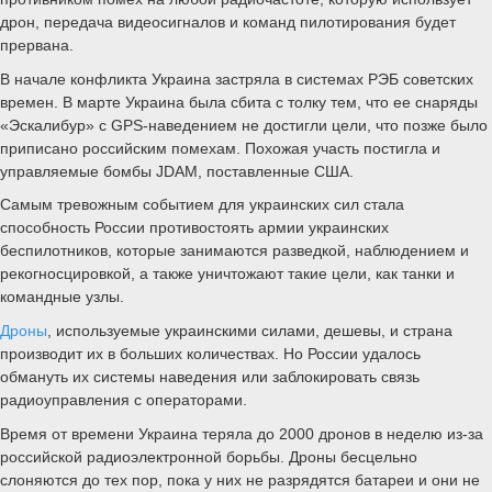
дрон, передача видеосигналов и команд пилотирования будет
прервана.
В начале конфликта Украина застряла в системах РЭБ советских
времен. В марте Украина была сбита с толку тем, что ее снаряды
«Эскалибур» с GPS-наведением не достигли цели, что позже было
приписано российским помехам. Похожая участь постигла и
управляемые бомбы JDAM, поставленные США.
Самым тревожным событием для украинских сил стала
способность России противостоять армии украинских
беспилотников, которые занимаются разведкой, наблюдением и
рекогносцировкой, а также уничтожают такие цели, как танки и
командные узлы.
Дроны
, используемые украинскими силами, дешевы, и страна
производит их в больших количествах. Но России удалось
обмануть их системы наведения или заблокировать связь
радиоуправления с операторами.
Время от времени Украина теряла до 2000 дронов в неделю из-за
российской радиоэлектронной борьбы. Дроны бесцельно
слоняются до тех пор, пока у них не разрядятся батареи и они не