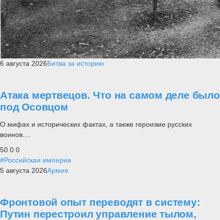
6 августа 2026
Битва за историю
Атака мертвецов. Что на самом деле было
под Осовцом
О мифах и исторических фактах, а также героизме русских
воинов....
50
0
0
#Российская империя
5 августа 2026
Армия
Фронтовой опыт переводят в систему:
Путин перестроил управление тылом,