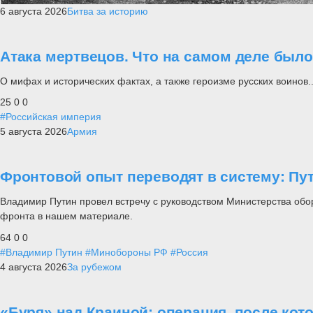
6 августа 2026
Битва за историю
Атака мертвецов. Что на самом деле был
О мифах и исторических фактах, а также героизме русских воинов..
25
0
0
#Российская империя
5 августа 2026
Армия
Фронтовой опыт переводят в систему: П
Владимир Путин провел встречу с руководством Министерства обо
фронта в нашем материале.
64
0
0
#Владимир Путин
#Минобороны РФ
#Россия
4 августа 2026
За рубежом
«Буря» над Краиной: операция, после кот