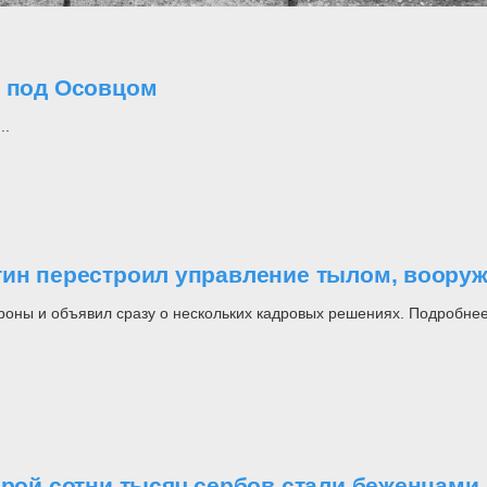
о под Осовцом
..
утин перестроил управление тылом, воор
роны и объявил сразу о нескольких кадровых решениях. Подробнее
орой сотни тысяч сербов стали беженцами