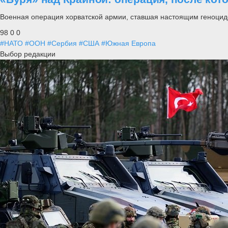
Военная операция хорватской армии, ставшая настоящим геноцид
98
0
0
#НАТО
#ООН
#Сербия
#США
#Южная Европа
Выбор редакции