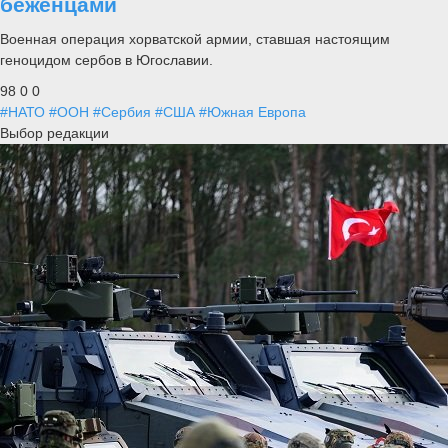
беженцами
Военная операция хорватской армии, ставшая настоящим
геноцидом сербов в Югославии.
98
0
0
#НАТО
#ООН
#Сербия
#США
#Южная Европа
Выбор редакции