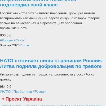
подтвердил свой класс
Российский истребитель пятого поколения Су-57 уже нельзя
воспринимать как машину «на перспективу», о которой говорят
только на авиасалонах и в презентациях оборонной
промышленности.
800
0
0
#Россия
#Су-57
9 июня 2026
Угрозы
НАТО стягивает силы к границам России:
Литва подняла добровольцев по тревоге
Литва вновь поднимает градус напряженности у российских
границ.
984
0
0
#НАТО
#Прибалтика
#Россия
Проект Украина
«Анти Россия» - неужели это реальность? Как удалось бесполому