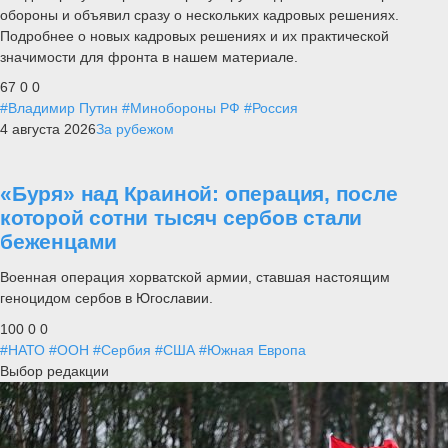
обороны и объявил сразу о нескольких кадровых решениях.
Подробнее о новых кадровых решениях и их практической
значимости для фронта в нашем материале.
67
0
0
#Владимир Путин
#Минобороны РФ
#Россия
4 августа 2026
За рубежом
«Буря» над Краиной: операция, после
которой сотни тысяч сербов стали
беженцами
Военная операция хорватской армии, ставшая настоящим
геноцидом сербов в Югославии.
100
0
0
#НАТО
#ООН
#Сербия
#США
#Южная Европа
Выбор редакции