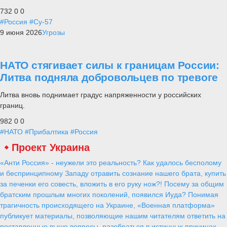
732
0
0
#Россия
#Су-57
9 июня 2026
Угрозы
НАТО стягивает силы к границам России:
Литва подняла добровольцев по тревоге
Литва вновь поднимает градус напряженности у российских
границ.
982
0
0
#НАТО
#Прибалтика
#Россия
Проект Украина
«Анти Россия» - неужели это реальность? Как удалось бесполому
и беспринципному Западу отравить сознание нашего брата, купить
за печенки его совесть, вложить в его руку нож?! Посему за общим
братским прошлым многих поколений, появился Иуда? Понимая
трагичность происходящего на Украине, «Военная платформа»
публикует материалы, позволяющие нашим читателям ответить на
поставленные выше вопросы, разобраться в истинных причинах