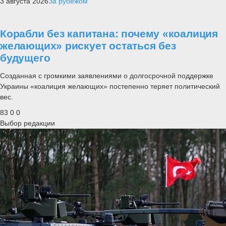
3 августа 2026
За рубежом
Корабли без капитана: почему «коалиция
желающих» рискует остаться без
будущего
Созданная с громкими заявлениями о долгосрочной поддержке
Украины «коалиция желающих» постепенно теряет политический
вес.
83
0
0
Выбор редакции