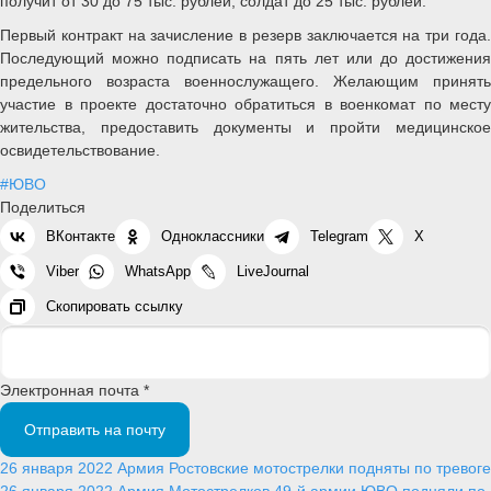
получит от 30 до 75 тыс. рублей, солдат до 25 тыс. рублей.
Первый контракт на зачисление в резерв заключается на три года.
Последующий можно подписать на пять лет или до достижения
предельного возраста военнослужащего. Желающим принять
участие в проекте достаточно обратиться в военкомат по месту
жительства, предоставить документы и пройти медицинское
освидетельствование.
#ЮВО
Поделиться
ВКонтакте
Одноклассники
Telegram
X
Viber
WhatsApp
LiveJournal
Скопировать ссылку
Электронная почта *
Отправить на почту
26 января 2022
Армия
Ростовские мотострелки подняты по тревоге
26 января 2022
Армия
Мотострелков 49-й армии ЮВО подняли по