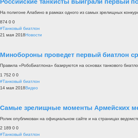
Российские танкисты выиграли первый п
На полигоне Алабино в рамках одного из самых зрелищных конку
874
0
0
#Танковый биатлон
21 мая 2018
Новости
Минобороны проведет первый биатлон ср
Правила «РобоБиатлона» базируются на основах танкового биатло
1 752
0
0
#Танковый биатлон
14 мая 2018
Видео
Самые зрелищные моменты Армейских ме
Ролик опубликован на официальном сайте и на страницах ведомств
2 189
0
0
#Танковый биатлон