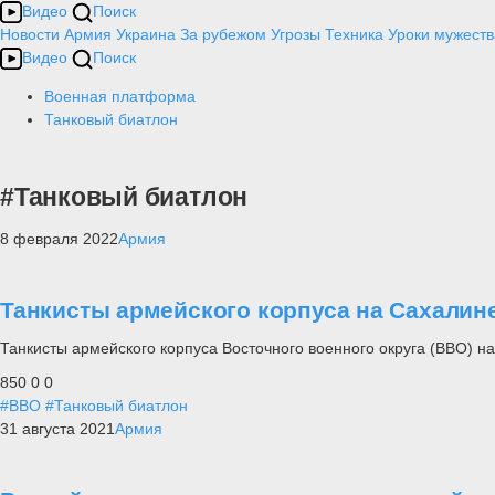
Видео
Поиск
Новости
Армия
Украина
За рубежом
Угрозы
Техника
Уроки мужеств
Видео
Поиск
Военная платформа
Танковый биатлон
#Танковый биатлон
8 февраля 2022
Армия
Танкисты армейского корпуса на Сахалине
Танкисты армейского корпуса Восточного военного округа (ВВО) н
850
0
0
#ВВО
#Танковый биатлон
31 августа 2021
Армия