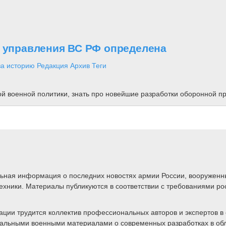
о управления ВС РФ определена
за историю
Редакция
Архив
Теги
ной военной политики, знать про новейшие разработки оборонной
альная информация о последних новостях армии России, вооружен
техники. Материалы публикуются в соответствии с требованиями ро
ии трудится коллектив профессиональных авторов и экспертов в 
ктуальными военными материалами о современных разработках в об