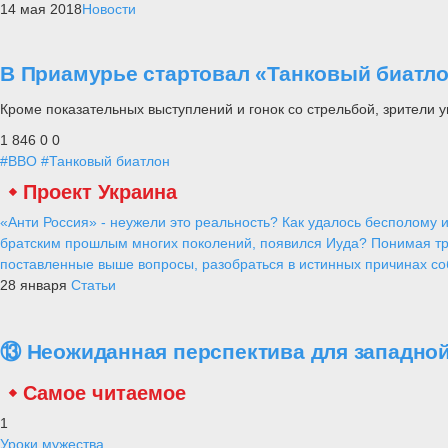
14 мая 2018
Новости
В Приамурье стартовал «Танковый биатл
Кроме показательных выступлений и гонок со стрельбой, зрители у
1 846
0
0
#ВВО
#Танковый биатлон
Проект Украина
«Анти Россия» - неужели это реальность? Как удалось бесполому и
братским прошлым многих поколений, появился Иуда? Понимая тр
поставленные выше вопросы, разобраться в истинных причинах соб
28 января
Статьи
⑬ Неожиданная перспектива для западной
Самое читаемое
1
Уроки мужества