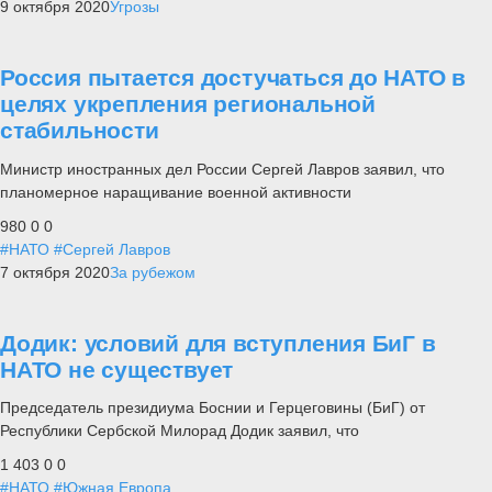
9 октября 2020
Угрозы
Россия пытается достучаться до НАТО в
целях укрепления региональной
стабильности
Министр иностранных дел России Сергей Лавров заявил, что
планомерное наращивание военной активности
980
0
0
#НАТО
#Сергей Лавров
7 октября 2020
За рубежом
Додик: условий для вступления БиГ в
НАТО не существует
Председатель президиума Боснии и Герцеговины (БиГ) от
Республики Сербской Милорад Додик заявил, что
1 403
0
0
#НАТО
#Южная Европа