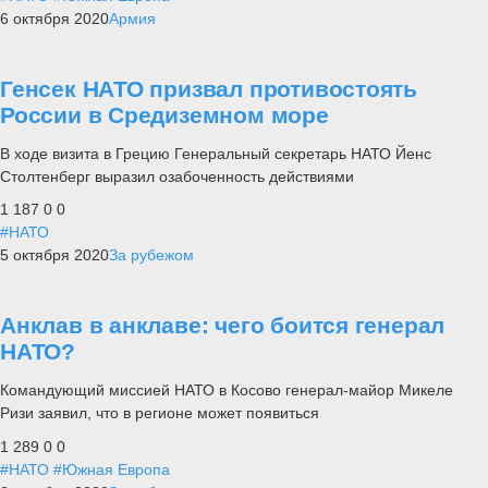
6 октября 2020
Армия
Генсек НАТО призвал противостоять
России в Средиземном море
В ходе визита в Грецию Генеральный секретарь НАТО Йенс
Столтенберг выразил озабоченность действиями
1 187
0
0
#НАТО
5 октября 2020
За рубежом
Анклав в анклаве: чего боится генерал
НАТО?
Командующий миссией НАТО в Косово генерал-майор Микеле
Ризи заявил, что в регионе может появиться
1 289
0
0
#НАТО
#Южная Европа