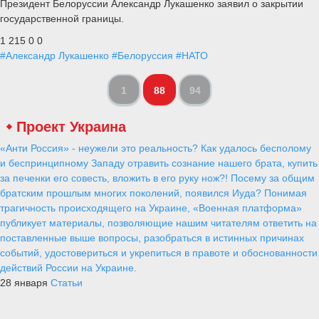
Президент Белоруссии Александр Лукашенко заявил о закрытии
государственной границы.
1 215
0
0
#Александр Лукашенко
#Белоруссия
#НАТО
1
88
94
Проект Украина
«Анти Россия» - неужели это реальность? Как удалось бесполому
и беспринципному Западу отравить сознание нашего брата, купить
за печенки его совесть, вложить в его руку нож?! Посему за общим
братским прошлым многих поколений, появился Иуда? Понимая
трагичность происходящего на Украине, «Военная платформа»
публикует материалы, позволяющие нашим читателям ответить на
поставленные выше вопросы, разобраться в истинных причинах
событий, удостовериться и укрепиться в правоте и обоснованности
действий России на Украине.
28 января
Статьи