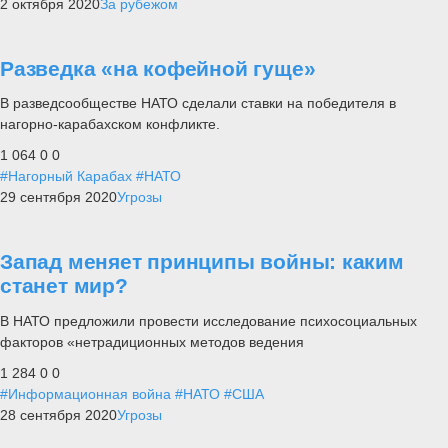
2 октября 2020
За рубежом
Разведка «на кофейной гуще»
В разведсообществе НАТО сделали ставки на победителя в
нагорно-карабахском конфликте.
1 064
0
0
#Нагорный Карабах
#НАТО
29 сентября 2020
Угрозы
Запад меняет принципы войны: каким
станет мир?
В НАТО предложили провести исследование психосоциальных
факторов «нетрадиционных методов ведения
1 284
0
0
#Информационная война
#НАТО
#США
28 сентября 2020
Угрозы