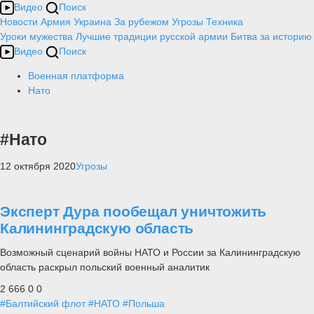
Видео
Поиск
Новости
Армия
Украина
За рубежом
Угрозы
Техника
Уроки мужества
Лучшие традиции русской армии
Битва за историю
Видео
Поиск
Военная платформа
Нато
#Нато
12 октября 2020
Угрозы
Эксперт Дура пообещал уничтожить
Калининградскую область
Возможный сценарий войны НАТО и России за Калининградскую
область раскрыл польский военный аналитик
2 666
0
0
#Балтийский флот
#НАТО
#Польша