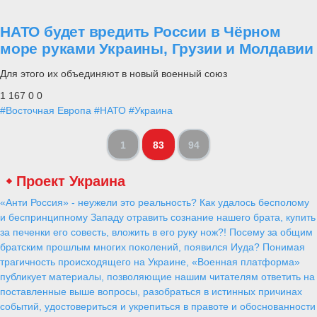
НАТО будет вредить России в Чёрном
море руками Украины, Грузии и Молдавии
Для этого их объединяют в новый военный союз
1 167
0
0
#Восточная Европа
#НАТО
#Украина
1
83
94
Проект Украина
«Анти Россия» - неужели это реальность? Как удалось бесполому
и беспринципному Западу отравить сознание нашего брата, купить
за печенки его совесть, вложить в его руку нож?! Посему за общим
братским прошлым многих поколений, появился Иуда? Понимая
трагичность происходящего на Украине, «Военная платформа»
публикует материалы, позволяющие нашим читателям ответить на
поставленные выше вопросы, разобраться в истинных причинах
событий, удостовериться и укрепиться в правоте и обоснованности