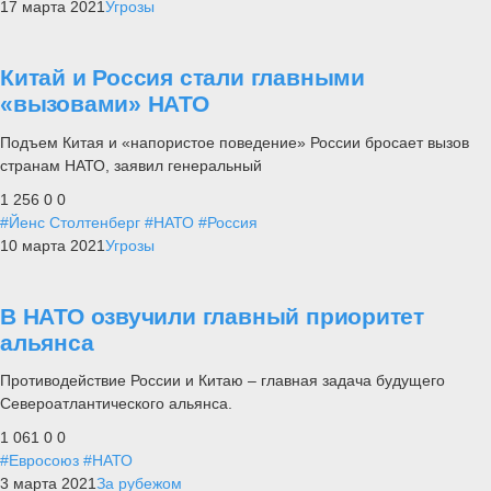
17 марта 2021
Угрозы
Китай и Россия стали главными
«вызовами» НАТО
Подъем Китая и «напористое поведение» России бросает вызов
странам НАТО, заявил генеральный
1 256
0
0
#Йенс Столтенберг
#НАТО
#Россия
10 марта 2021
Угрозы
В НАТО озвучили главный приоритет
альянса
Противодействие России и Китаю – главная задача будущего
Североатлантического альянса.
1 061
0
0
#Евросоюз
#НАТО
3 марта 2021
За рубежом