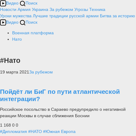
Видео
Поиск
Новости
Армия
Украина
За рубежом
Угрозы
Техника
Уроки мужества
Лучшие традиции русской армии
Битва за историю
Видео
Поиск
Военная платформа
Нато
#Нато
19 марта 2021
За рубежом
Пойдёт ли БиГ по пути атлантической
интеграции?
Российское посольство в Сараево предупредило о негативной
реакции Москвы в случае сближения Боснии
1 168
0
0
#Дипломатия
#НАТО
#Южная Европа