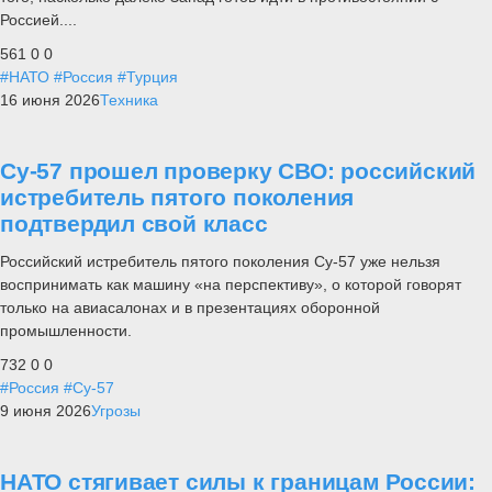
Россией....
561
0
0
#НАТО
#Россия
#Турция
16 июня 2026
Техника
Су-57 прошел проверку СВО: российский
истребитель пятого поколения
подтвердил свой класс
Российский истребитель пятого поколения Су-57 уже нельзя
воспринимать как машину «на перспективу», о которой говорят
только на авиасалонах и в презентациях оборонной
промышленности.
732
0
0
#Россия
#Су-57
9 июня 2026
Угрозы
НАТО стягивает силы к границам России: