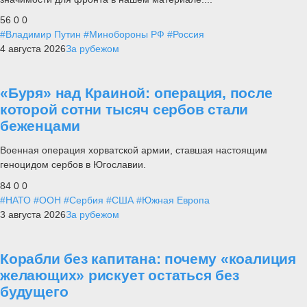
56
0
0
#Владимир Путин
#Минобороны РФ
#Россия
4 августа 2026
За рубежом
«Буря» над Краиной: операция, после
которой сотни тысяч сербов стали
беженцами
Военная операция хорватской армии, ставшая настоящим
геноцидом сербов в Югославии.
84
0
0
#НАТО
#ООН
#Сербия
#США
#Южная Европа
3 августа 2026
За рубежом
Корабли без капитана: почему «коалиция
желающих» рискует остаться без
будущего