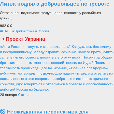
Литва подняла добровольцев по тревоге
Литва вновь поднимает градус напряженности у российских
границ.
982
0
0
#НАТО
#Прибалтика
#Россия
Проект Украина
«Анти Россия» - неужели это реальность? Как удалось бесполому
и беспринципному Западу отравить сознание нашего брата, купить
за печенки его совесть, вложить в его руку нож?! Посему за общим
братским прошлым многих поколений, появился Иуда? Понимая
трагичность происходящего на Украине, «Военная платформа»
публикует материалы, позволяющие нашим читателям ответить на
поставленные выше вопросы, разобраться в истинных причинах
событий, удостовериться и укрепиться в правоте и обоснованности
действий России на Украине.
28 января
Статьи
⑬ Неожиданная перспектива для