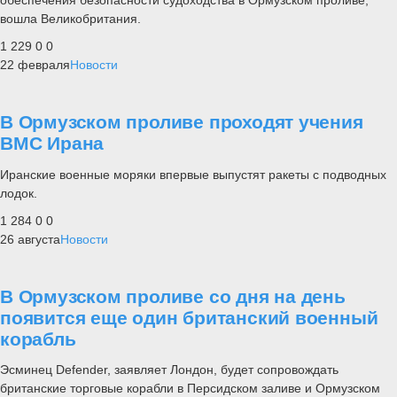
обеспечения безопасности судоходства в Ормузском проливе,
вошла Великобритания.
1 229
0
0
22 февраля
Новости
В Ормузском проливе проходят учения
ВМС Ирана
Иранские военные моряки впервые выпустят ракеты с подводных
лодок.
1 284
0
0
26 августа
Новости
В Ормузском проливе со дня на день
появится еще один британский военный
корабль
Эсминец Defender, заявляет Лондон, будет сопровождать
британские торговые корабли в Персидском заливе и Ормузском