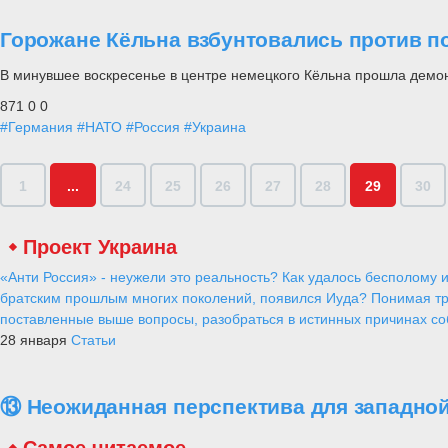
Горожане Кёльна взбунтовались против п
В минувшее воскресенье в центре немецкого Кёльна прошла демон
871
0
0
#Германия
#НАТО
#Россия
#Украина
1
...
24
25
26
27
28
29
30
Проект Украина
«Анти Россия» - неужели это реальность? Как удалось бесполому и
братским прошлым многих поколений, появился Иуда? Понимая тр
поставленные выше вопросы, разобраться в истинных причинах соб
28 января
Статьи
⑬ Неожиданная перспектива для западной