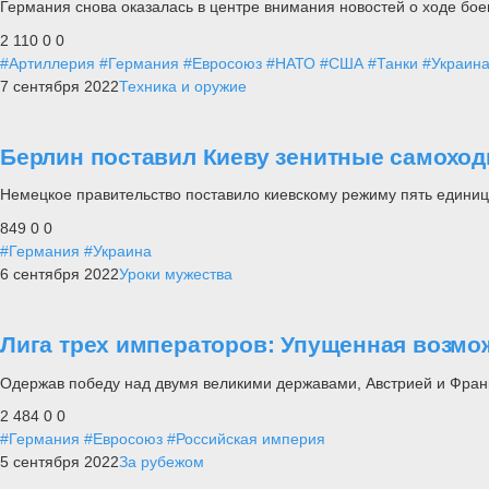
Германия снова оказалась в центре внимания новостей о ходе бо
2 110
0
0
#Артиллерия
#Германия
#Евросоюз
#НАТО
#США
#Танки
#Украин
7 сентября 2022
Техника и оружие
Берлин поставил Киеву зенитные самоход
Немецкое правительство поставило киевскому режиму пять единиц
849
0
0
#Германия
#Украина
6 сентября 2022
Уроки мужества
Лига трех императоров: Упущенная возмо
Одержав победу над двумя великими державами, Австрией и Франц
2 484
0
0
#Германия
#Евросоюз
#Российская империя
5 сентября 2022
За рубежом