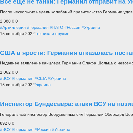
Все еще не танки: Германия отправит на 
После нескольких недель колебаний правительство Германии удов
2 380
0
0
#Артиллерия
#Германия
#НАТО
#Россия
#Украина
15 сентября 2022
Техника и оружие
США в ярости: Германия отказалась поста
Недавнее заявление канцлера Германии Олафа Шольца о невозмо
1 062
0
0
#ВСУ
#Германия
#США
#Украина
15 сентября 2022
Украина
Инспектор Бундесвера: атаки ВСУ на поз
Генеральный инспектор Вооруженных сил Германии Эберхард Цорн 
892
0
0
#ВСУ
#Германия
#Россия
#Украина