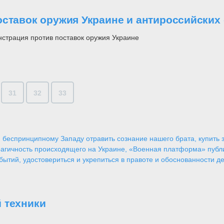
оставок оружия Украине и антироссийских
страция против поставок оружия Украине
31
32
33
 беспринципному Западу отравить сознание нашего брата, купить за
агичность происходящего на Украине, «Военная платформа» публ
ытий, удостовериться и укрепиться в правоте и обоснованности де
 техники