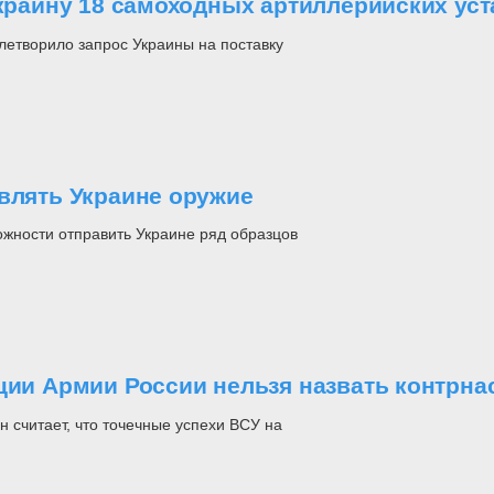
Украину 18 самоходных артиллерийских ус
летворило запрос Украины на поставку
влять Украине оружие
жности отправить Украине ряд образцов
иции Армии России нельзя назвать контрн
считает, что точечные успехи ВСУ на