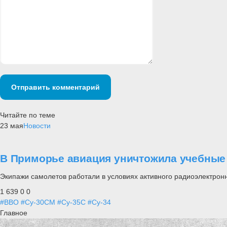
Отправить комментарий
Читайте по теме
23 мая
Новости
В Приморье авиация уничтожила учебные
Экипажи самолетов работали в условиях активного радиоэлектрон
1 639
0
0
#ВВО
#Су-30СМ
#Су-35С
#Су-34
Главное