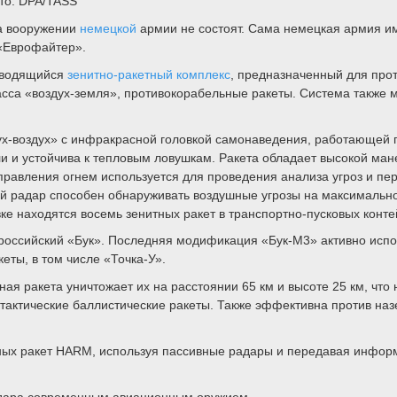
ото: DPA/TASS
на вооружении
немецкой
армии не состоят. Сама немецкая армия и
 «Еврофайтер».
аводящийся
зенитно-ракетный комплекс
, предназначенный для прот
асса «воздух-земля», противокорабельные ракеты. Система также 
х-воздух» с инфракрасной головкой самонаведения, работающей п
и и устойчива к тепловым ловушкам. Ракета обладает высокой ма
правления огнем используется для проведения анализа угроз и пе
радар способен обнаруживать воздушные угрозы на максимальной
ке находятся восемь зенитных ракет в транспортно-пусковых конте
российский «Бук». Последняя модификация «Бук-М3» активно испо
еты, в том числе «Точка-У».
ная ракета уничтожает их на расстоянии 65 км и высоте 25 км, чт
тактические баллистические ракеты. Также эффективна против наз
ых ракет HARM, используя пассивные радары и передавая информ
 удара современным авиационным оружием.