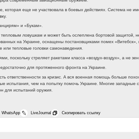
ке, которая еще не участвовала в боевых действиях. Система не и
вку.
Панцирям» и «Букам».
 тепловым ловушкам и может быть ослеплена бортовой защитой, н
ованных на Украине, оснащены постановщиками помех «Витебск», 
 или тепловые головки самонаведения.
и, поскольку стреляет ракетами класса «воздух-воздух», а не зе
 недостаточно для протяженного фронта на Украине.
ть ответственности за кризис. А вся военная помощь больше похо
ые испытания, чем на попытку помочь Украине. Многие западные с
он для испытаний оружия.
WhatsApp
LiveJournal
Скопировать ссылку