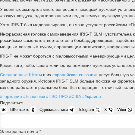
У военных экспертов много вопросов к немецкой пусковой установ
«воздух-воздух», адаптированными под наземную пусковую устано
Хотя IRIS-T был модернизирован, он явно уступает российским «
Инфракрасная головка самонаведения IRIS-T SLM чувствительна к
российских самолетов, вертолетов и бомбардировщиков, задейств
мощным лазерным лучом, поражающим оптические, инфракрасные
IRIS-T не может бороться с маловысотными маневрирующими целям
Кроме того, небольшого количества немецких пусковых установок
Соединенные Штаты
и их
европейские союзники
несут большую час
западного оружия. История IRIS-T SLM больше похожа на фронтов
как оно работает в реальном бою. Вся операция – отличный полиг
#Германия
#Евросоюз
#ПВО ПРО
#США
#Украина
Поделиться
ВКонтакте
Одноклассники
Telegram
X
Viber
Электронная почта *