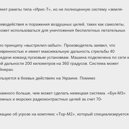
меет ракеты типа «Ирис-Т», но не полноценную систему «земля-
иводействия и поражения воздушных целей, таких как самолеты,
может использоваться для уничтожения беспилотных летательных
о принципу «выстрелил-забыл». Производитель заявил, что
невренностью и имеет максимальную дальность стрельбы 40
редачи команд пусковым установкам. Машина подключена по сети к
 дальности 200 километров на 360 градусов. Система может
йнерах.
льзуется в боевых действиях на Украине. Помимо
о намного больше, чем может сделать немецкая система. «Бук-М3»
емных и морских радиоконтрастных целей за счет 70-
ацию об угрозе на комплекс «Тор-М2», который специализируется