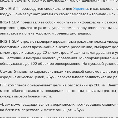
Модель ракеты класса «воздух-воздух» малой дальности Iris-T - Ф
ЗРК IRIS-T производятся специально для
Украины
, и как таковые 
воздух»: она запускает ракеты со своих самолетов «Торнадо» или
IRIS-T SLM представляет собой мобильный инфракрасный самон
вертолеты, крылатые ракеты, управляемое вооружение, ракеты кл
аппаратов на очень коротких и средних дистанциях.
IRIS-T SLM стреляет модернизированными ракетами класса «возду
боеголовка имеет чрезвычайно высокое разрешение, выбирает цел
километров и высоту до 20 километров. Машина командования и у
вышестоящим центрам боевого управления. Многофункциональный 
обнаруживать до 500 объектов одновременно. На пусковой установ
Самым близким по характеристикам к немецкой системе является 
аэродинамических целей, «Бук» перехватывает баллистические рак
РЛС комплекса обнаруживает цели на расстоянии до 200 км. Зенит
может сбивать самолеты-невидимки, вертолеты, крылатые ракеты, 
килограммовой боевой части.
«Бук» может защищаться от американских противорадиолокационн
на ближнем перехвате и может защищать «Бук».
Комплекс может нести 120 ракет для отражения массированного