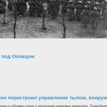
о под Осовцом
..
утин перестроил управление тылом, воор
роны и объявил сразу о нескольких кадровых решениях. Подробнее