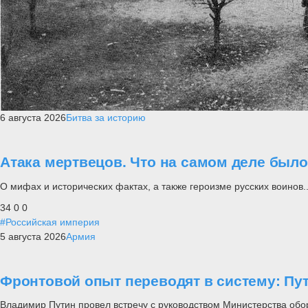
6 августа 2026
Битва за историю
Атака мертвецов. Что на самом деле был
О мифах и исторических фактах, а также героизме русских воинов..
34
0
0
#Российская империя
5 августа 2026
Армия
Фронтовой опыт переводят в систему: П
Владимир Путин провел встречу с руководством Министерства обо